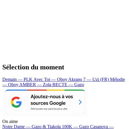
Sélection du moment
Demain — PLK
Avec Toi — Oboy
Akrapo 7 — Uzi (FR)
Mélodie
— Oboy
AMBER — Zola
BECTE — Gazo
On aime
Notre Dame —
Gazo & Tiakola
100K —
Gazo
Casanova —