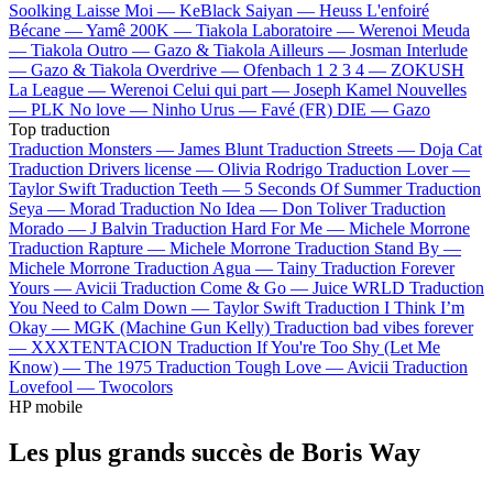
Soolking
Laisse Moi —
KeBlack
Saiyan —
Heuss L'enfoiré
Bécane —
Yamê
200K —
Tiakola
Laboratoire —
Werenoi
Meuda
—
Tiakola
Outro —
Gazo & Tiakola
Ailleurs —
Josman
Interlude
—
Gazo & Tiakola
Overdrive —
Ofenbach
1 2 3 4 —
ZOKUSH
La League —
Werenoi
Celui qui part —
Joseph Kamel
Nouvelles
—
PLK
No love —
Ninho
Urus —
Favé (FR)
DIE —
Gazo
Top traduction
Traduction Monsters —
James Blunt
Traduction Streets —
Doja Cat
Traduction Drivers license —
Olivia Rodrigo
Traduction Lover —
Taylor Swift
Traduction Teeth —
5 Seconds Of Summer
Traduction
Seya —
Morad
Traduction No Idea —
Don Toliver
Traduction
Morado —
J Balvin
Traduction Hard For Me —
Michele Morrone
Traduction Rapture —
Michele Morrone
Traduction Stand By —
Michele Morrone
Traduction Agua —
Tainy
Traduction Forever
Yours —
Avicii
Traduction Come & Go —
Juice WRLD
Traduction
You Need to Calm Down —
Taylor Swift
Traduction I Think I’m
Okay —
MGK (Machine Gun Kelly)
Traduction bad vibes forever
—
XXXTENTACION
Traduction If You're Too Shy (Let Me
Know) —
The 1975
Traduction Tough Love —
Avicii
Traduction
Lovefool —
Twocolors
HP mobile
Les plus grands succès de Boris Way