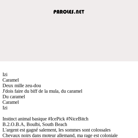
Izi
Caramel
Deux mille zeu-dou
J'dois faire du biff de la mula, du caramel
Du caramel
Caramel
Izi
Instinct animal basique #IcePick #NiceBitch
B.2.O.B.A, Boulbi, South Beach
L'argent est gagné salement, les sommes sont colossales
Chevaux noirs dans moteur allemand, ma rage est coloniale