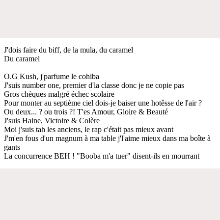
J'dois faire du biff, de la mula, du caramel
Du caramel
O.G Kush, j'parfume le cohiba
J'suis number one, premier d'la classe donc je ne copie pas
Gros chèques malgré échec scolaire
Pour monter au septième ciel dois-je baiser une hotêsse de l'air ?
Ou deux... ? ou trois ?! T'es Amour, Gloire & Beauté
J'suis Haine, Victoire & Colère
Moi j'suis tah les anciens, le rap c'était pas mieux avant
J'm'en fous d'un magnum à ma table j'l'aime mieux dans ma boîte à
gants
La concurrence BEH ! "Booba m'a tuer" disent-ils en mourrant