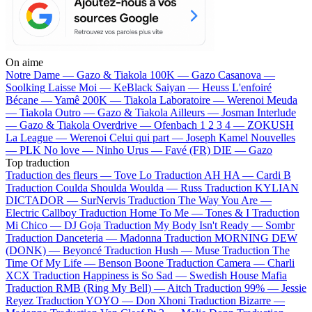
On aime
Notre Dame —
Gazo & Tiakola
100K —
Gazo
Casanova —
Soolking
Laisse Moi —
KeBlack
Saiyan —
Heuss L'enfoiré
Bécane —
Yamê
200K —
Tiakola
Laboratoire —
Werenoi
Meuda
—
Tiakola
Outro —
Gazo & Tiakola
Ailleurs —
Josman
Interlude
—
Gazo & Tiakola
Overdrive —
Ofenbach
1 2 3 4 —
ZOKUSH
La League —
Werenoi
Celui qui part —
Joseph Kamel
Nouvelles
—
PLK
No love —
Ninho
Urus —
Favé (FR)
DIE —
Gazo
Top traduction
Traduction des fleurs —
Tove Lo
Traduction AH HA —
Cardi B
Traduction Coulda Shoulda Woulda —
Russ
Traduction KYLIAN
DICTADOR —
SurNervis
Traduction The Way You Are —
Electric Callboy
Traduction Home To Me —
Tones & I
Traduction
Mi Chico —
DJ Goja
Traduction My Body Isn't Ready —
Sombr
Traduction Danceteria —
Madonna
Traduction MORNING DEW
(DONK) —
Beyoncé
Traduction Hush —
Muse
Traduction The
Time Of My Life —
Benson Boone
Traduction Camera —
Charli
XCX
Traduction Happiness is So Sad —
Swedish House Mafia
Traduction RMB (Ring My Bell) —
Aitch
Traduction 99% —
Jessie
Reyez
Traduction YOYO —
Don Xhoni
Traduction Bizarre —