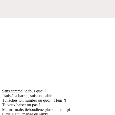
Sans caramel je fous quoi ?
J'suis à la barre, j'suis coupable
Tu lâches ton number ou quoi ? Hein ?!
Tu veux baiser ou pas ?
Ma-ma-mafé, tiéboudiéne plus du ment-pi
Little Haïti j'mange du lambi