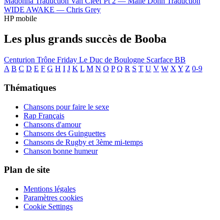
Madonna
Traduction Van Cleef Pt 2 —
Malie Donn
Traduction
WIDE AWAKE —
Chris Grey
HP mobile
Les plus grands succès de Booba
Centurion
Trône
Friday
Le Duc de Boulogne
Scarface
BB
A
B
C
D
E
F
G
H
I
J
K
L
M
N
O
P
Q
R
S
T
U
V
W
X
Y
Z
0-9
Thématiques
Chansons pour faire le sexe
Rap Français
Chansons d'amour
Chansons des Guinguettes
Chansons de Rugby et 3ème mi-temps
Chanson bonne humeur
Plan de site
Mentions légales
Paramètres cookies
Cookie Settings