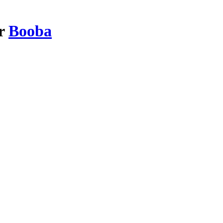
ar
Booba