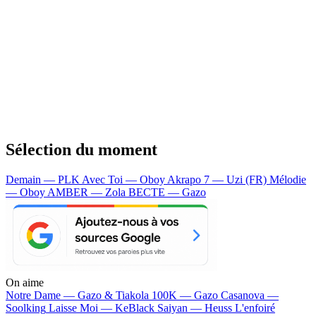
Sélection du moment
Demain — PLK
Avec Toi — Oboy
Akrapo 7 — Uzi (FR)
Mélodie
— Oboy
AMBER — Zola
BECTE — Gazo
On aime
Notre Dame —
Gazo & Tiakola
100K —
Gazo
Casanova —
Soolking
Laisse Moi —
KeBlack
Saiyan —
Heuss L'enfoiré