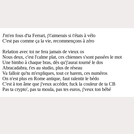
J'm'en fous d'ta Ferrari, j't'aimerais si t'étais à vélo
C'est pas comme ça la vie, recommençons à zéro
Rеlation avec toi ne fera jamais dе vieux os
Nous deux, c'est l'calme plat, ces chiennes s'sont passées le mot
Une bimbo à chaque bras, dès qu'j'aurai tourné le dos
Abracadabra, t'es au studio, plus de réseau
Va falloir qu'tu m'expliques, tout ce harem, ces numéros
On n'est plus en Rome antique, faut ralentir le bédo
C'est à ton âme que j'veux accéder, fuck la couleur de ta CB
Pas ta crypto', pas ta moula, pas tes euros, j'veux ton bébé