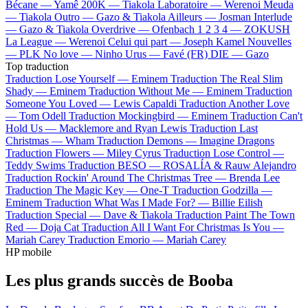
Bécane —
Yamê
200K —
Tiakola
Laboratoire —
Werenoi
Meuda
—
Tiakola
Outro —
Gazo & Tiakola
Ailleurs —
Josman
Interlude
—
Gazo & Tiakola
Overdrive —
Ofenbach
1 2 3 4 —
ZOKUSH
La League —
Werenoi
Celui qui part —
Joseph Kamel
Nouvelles
—
PLK
No love —
Ninho
Urus —
Favé (FR)
DIE —
Gazo
Top traduction
Traduction Lose Yourself —
Eminem
Traduction The Real Slim
Shady —
Eminem
Traduction Without Me —
Eminem
Traduction
Someone You Loved —
Lewis Capaldi
Traduction Another Love
—
Tom Odell
Traduction Mockingbird —
Eminem
Traduction Can't
Hold Us —
Macklemore and Ryan Lewis
Traduction Last
Christmas —
Wham
Traduction Demons —
Imagine Dragons
Traduction Flowers —
Miley Cyrus
Traduction Lose Control —
Teddy Swims
Traduction BESO —
ROSALÍA & Rauw Alejandro
Traduction Rockin' Around The Christmas Tree —
Brenda Lee
Traduction The Magic Key —
One-T
Traduction Godzilla —
Eminem
Traduction What Was I Made For? —
Billie Eilish
Traduction Special —
Dave & Tiakola
Traduction Paint The Town
Red —
Doja Cat
Traduction All I Want For Christmas Is You —
Mariah Carey
Traduction Emorio —
Mariah Carey
HP mobile
Les plus grands succès de Booba