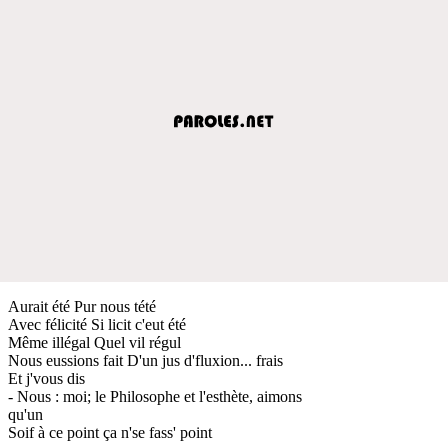
Aurait été Pur nous tété
Avec félicité Si licit c'eut été
Même illégal Quel vil régul
Nous eussions fait D'un jus d'fluxion... frais
Et j'vous dis
- Nous : moi; le Philosophe et l'esthète, aimons
qu'un
Soif à ce point ça n'se fass' point