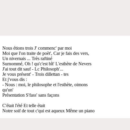
Nous étions trois J' commenc' par moi
Moi que l'on traite de poèt', Car je fais des vers,
Un nivernais ... Très raftiné
Surnommé, Oh ! qu'c'est bît' L'esthète de Nevers
J'ai tout dit sauf - Lc Philosoph'...
Je vous présent' - Trois dillettan - tes
Et j'vous dis :
- Nous : moi, le philosophe et l'esthète, oimons
qu'un'
Présentation S'fass' sans façons
C'était l'été Et telle était
Notre soif de tout c'qui est aqueux Même un piano