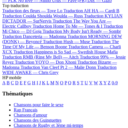
—
PLK
No love —
Ninho
Urus —
Favé (FR)
DIE —
Gazo
Top traduction
Traduction des fleurs —
Tove Lo
Traduction AH HA —
Cardi B
Traduction Coulda Shoulda Woulda —
Russ
Traduction KYLIAN
DICTADOR —
SurNervis
Traduction The Way You Are —
Electric Callboy
Traduction Home To Me —
Tones & I
Traduction
Mi Chico —
DJ Goja
Traduction My Body Isn't Ready —
Sombr
Traduction Danceteria —
Madonna
Traduction MORNING DEW
(DONK) —
Beyoncé
Traduction Hush —
Muse
Traduction The
Time Of My Life —
Benson Boone
Traduction Camera —
Charli
XCX
Traduction Happiness is So Sad —
Swedish House Mafia
Traduction RMB (Ring My Bell) —
Aitch
Traduction 99% —
Jessie
Reyez
Traduction YOYO —
Don Xhoni
Traduction Bizarre —
Madonna
Traduction Van Cleef Pt 2 —
Malie Donn
Traduction
WIDE AWAKE —
Chris Grey
HP mobile
A
B
C
D
E
F
G
H
I
J
K
L
M
N
O
P
Q
R
S
T
U
V
W
X
Y
Z
0-9
Thématiques
Chansons pour faire le sexe
Rap Français
Chansons d'amour
Chansons des Guinguettes
Chansons de Rugby et 3ème mi-temps