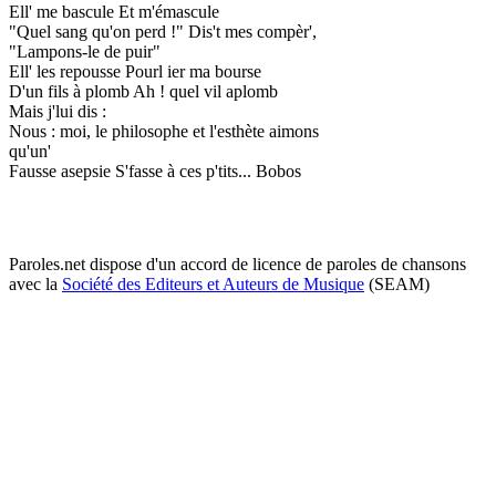
Ell' me bascule Et m'émascule
"Quel sang qu'on perd !" Dis't mes compèr',
"Lampons-le de puir"
Ell' les repousse Pourl ier ma bourse
D'un fils à plomb Ah ! quel vil aplomb
Mais j'lui dis :
Nous : moi, le philosophe et l'esthète aimons
qu'un'
Fausse asepsie S'fasse à ces p'tits... Bobos
Paroles.net dispose d'un accord de licence de paroles de chansons
avec la
Société des Editeurs et Auteurs de Musique
(SEAM)