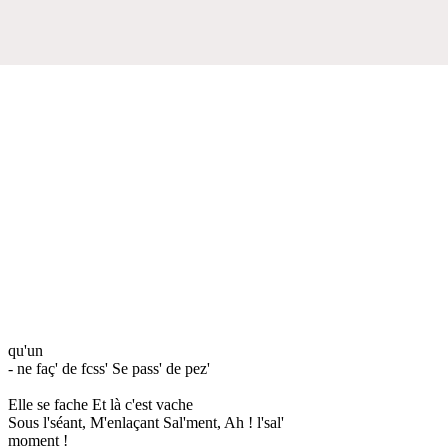
qu'un
- ne faç' de fcss' Se pass' de pez'
Elle se fache Et là c'est vache
Sous l'séant, M'enlaçant Sal'ment, Ah ! l'sal'
moment !