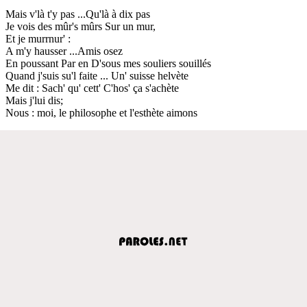
Mais v'là t'y pas ...Qu'là à dix pas
Je vois des mûr's mûrs Sur un mur,
Et je murrnur' :
A m'y hausser ...Amis osez
En poussant Par en D'sous mes souliers souillés
Quand j'suis su'l faite ... Un' suisse helvète
Me dit : Sach' qu' cett' C'hos' ça s'achète
Mais j'lui dis;
Nous : moi, le philosophe et l'esthète aimons