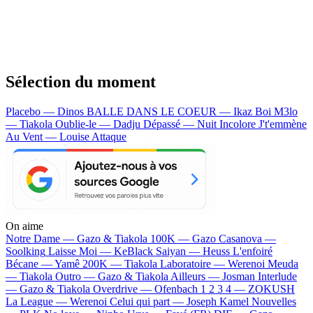
Sélection du moment
Placebo — Dinos
BALLE DANS LE COEUR — Ikaz Boi
M3lo
— Tiakola
Oublie-le — Dadju
Dépassé — Nuit Incolore
J't'emmène
Au Vent — Louise Attaque
On aime
Notre Dame —
Gazo & Tiakola
100K —
Gazo
Casanova —
Soolking
Laisse Moi —
KeBlack
Saiyan —
Heuss L'enfoiré
Bécane —
Yamê
200K —
Tiakola
Laboratoire —
Werenoi
Meuda
—
Tiakola
Outro —
Gazo & Tiakola
Ailleurs —
Josman
Interlude
—
Gazo & Tiakola
Overdrive —
Ofenbach
1 2 3 4 —
ZOKUSH
La League —
Werenoi
Celui qui part —
Joseph Kamel
Nouvelles