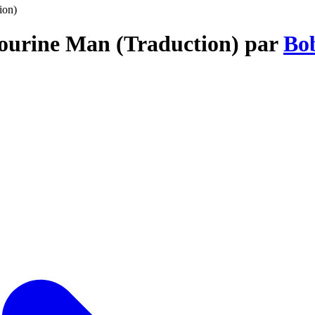
ion)
bourine Man (Traduction) par
Bo