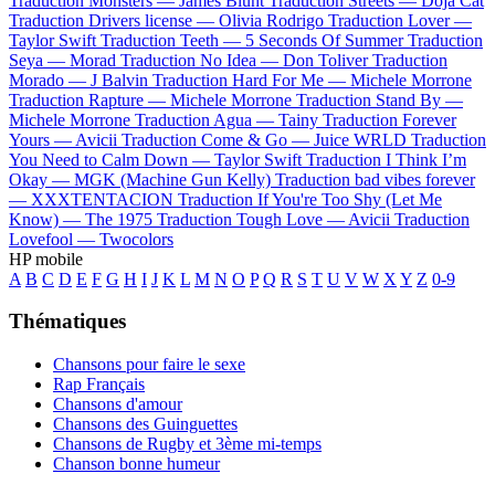
Traduction Monsters —
James Blunt
Traduction Streets —
Doja Cat
Traduction Drivers license —
Olivia Rodrigo
Traduction Lover —
Taylor Swift
Traduction Teeth —
5 Seconds Of Summer
Traduction
Seya —
Morad
Traduction No Idea —
Don Toliver
Traduction
Morado —
J Balvin
Traduction Hard For Me —
Michele Morrone
Traduction Rapture —
Michele Morrone
Traduction Stand By —
Michele Morrone
Traduction Agua —
Tainy
Traduction Forever
Yours —
Avicii
Traduction Come & Go —
Juice WRLD
Traduction
You Need to Calm Down —
Taylor Swift
Traduction I Think I’m
Okay —
MGK (Machine Gun Kelly)
Traduction bad vibes forever
—
XXXTENTACION
Traduction If You're Too Shy (Let Me
Know) —
The 1975
Traduction Tough Love —
Avicii
Traduction
Lovefool —
Twocolors
HP mobile
A
B
C
D
E
F
G
H
I
J
K
L
M
N
O
P
Q
R
S
T
U
V
W
X
Y
Z
0-9
Thématiques
Chansons pour faire le sexe
Rap Français
Chansons d'amour
Chansons des Guinguettes
Chansons de Rugby et 3ème mi-temps
Chanson bonne humeur