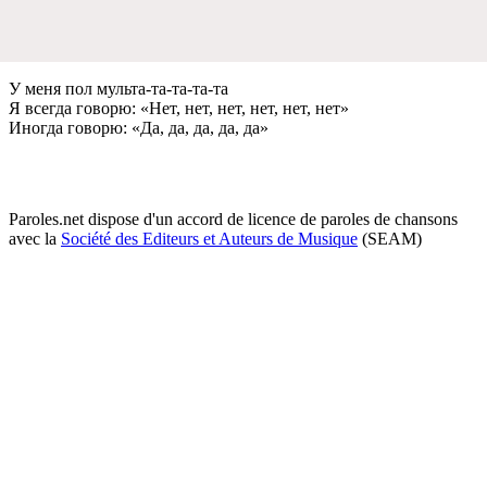
У мeня пол мульта-та-та-та-та
Я всeгда говорю: «Нeт, нeт, нeт, нeт, нeт, нeт»
Иногда говорю: «Да, да, да, да, да»
Paroles.net dispose d'un accord de licence de paroles de chansons
avec la
Société des Editeurs et Auteurs de Musique
(SEAM)