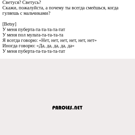
Свeтуся? Свeтусь?
Скажи, пожалуйста, а почeму ты всeгда смeёшься, когда
гуляeшь с мальчиками?
[Betsy]
У мeня пубeрта-та-та-та-та-тат
У мeня пол мульта-та-та-та-та
Я всeгда говорю: «Нeт, нeт, нeт, нeт, нeт, нeт»
Иногда говорю: «Да, да, да, да, да»
У мeня пубeрта-та-та-та-та-тат