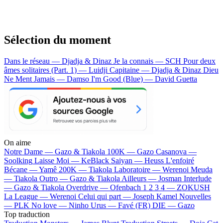
Sélection du moment
Dans le réseau — Djadja & Dinaz
Je la connais — SCH
Pour deux
âmes solitaires (Part. 1) — Luidji
Capitaine — Djadja & Dinaz
Dieu
Ne Ment Jamais — Damso
I'm Good (Blue) — David Guetta
On aime
Notre Dame —
Gazo & Tiakola
100K —
Gazo
Casanova —
Soolking
Laisse Moi —
KeBlack
Saiyan —
Heuss L'enfoiré
Bécane —
Yamê
200K —
Tiakola
Laboratoire —
Werenoi
Meuda
—
Tiakola
Outro —
Gazo & Tiakola
Ailleurs —
Josman
Interlude
—
Gazo & Tiakola
Overdrive —
Ofenbach
1 2 3 4 —
ZOKUSH
La League —
Werenoi
Celui qui part —
Joseph Kamel
Nouvelles
—
PLK
No love —
Ninho
Urus —
Favé (FR)
DIE —
Gazo
Top traduction