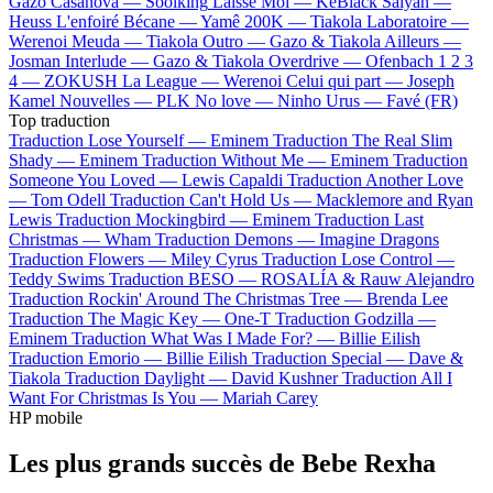
Gazo
Casanova —
Soolking
Laisse Moi —
KeBlack
Saiyan —
Heuss L'enfoiré
Bécane —
Yamê
200K —
Tiakola
Laboratoire —
Werenoi
Meuda —
Tiakola
Outro —
Gazo & Tiakola
Ailleurs —
Josman
Interlude —
Gazo & Tiakola
Overdrive —
Ofenbach
1 2 3
4 —
ZOKUSH
La League —
Werenoi
Celui qui part —
Joseph
Kamel
Nouvelles —
PLK
No love —
Ninho
Urus —
Favé (FR)
Top traduction
Traduction Lose Yourself —
Eminem
Traduction The Real Slim
Shady —
Eminem
Traduction Without Me —
Eminem
Traduction
Someone You Loved —
Lewis Capaldi
Traduction Another Love
—
Tom Odell
Traduction Can't Hold Us —
Macklemore and Ryan
Lewis
Traduction Mockingbird —
Eminem
Traduction Last
Christmas —
Wham
Traduction Demons —
Imagine Dragons
Traduction Flowers —
Miley Cyrus
Traduction Lose Control —
Teddy Swims
Traduction BESO —
ROSALÍA & Rauw Alejandro
Traduction Rockin' Around The Christmas Tree —
Brenda Lee
Traduction The Magic Key —
One-T
Traduction Godzilla —
Eminem
Traduction What Was I Made For? —
Billie Eilish
Traduction Emorio —
Billie Eilish
Traduction Special —
Dave &
Tiakola
Traduction Daylight —
David Kushner
Traduction All I
Want For Christmas Is You —
Mariah Carey
HP mobile
Les plus grands succès de Bebe Rexha