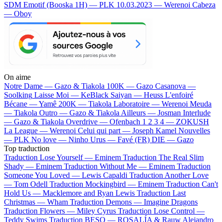
SDM
Emotif (Booska 1H) — PLK
10.03.2023 — Werenoi
Cabeza
— Oboy
On aime
Notre Dame —
Gazo & Tiakola
100K —
Gazo
Casanova —
Soolking
Laisse Moi —
KeBlack
Saiyan —
Heuss L'enfoiré
Bécane —
Yamê
200K —
Tiakola
Laboratoire —
Werenoi
Meuda
—
Tiakola
Outro —
Gazo & Tiakola
Ailleurs —
Josman
Interlude
—
Gazo & Tiakola
Overdrive —
Ofenbach
1 2 3 4 —
ZOKUSH
La League —
Werenoi
Celui qui part —
Joseph Kamel
Nouvelles
—
PLK
No love —
Ninho
Urus —
Favé (FR)
DIE —
Gazo
Top traduction
Traduction Lose Yourself —
Eminem
Traduction The Real Slim
Shady —
Eminem
Traduction Without Me —
Eminem
Traduction
Someone You Loved —
Lewis Capaldi
Traduction Another Love
—
Tom Odell
Traduction Mockingbird —
Eminem
Traduction Can't
Hold Us —
Macklemore and Ryan Lewis
Traduction Last
Christmas —
Wham
Traduction Demons —
Imagine Dragons
Traduction Flowers —
Miley Cyrus
Traduction Lose Control —
Teddy Swims
Traduction BESO —
ROSALÍA & Rauw Alejandro