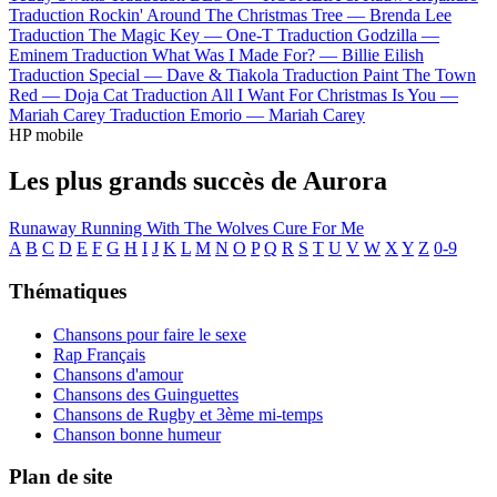
Traduction Rockin' Around The Christmas Tree —
Brenda Lee
Traduction The Magic Key —
One-T
Traduction Godzilla —
Eminem
Traduction What Was I Made For? —
Billie Eilish
Traduction Special —
Dave & Tiakola
Traduction Paint The Town
Red —
Doja Cat
Traduction All I Want For Christmas Is You —
Mariah Carey
Traduction Emorio —
Mariah Carey
HP mobile
Les plus grands succès de Aurora
Runaway
Running With The Wolves
Cure For Me
A
B
C
D
E
F
G
H
I
J
K
L
M
N
O
P
Q
R
S
T
U
V
W
X
Y
Z
0-9
Thématiques
Chansons pour faire le sexe
Rap Français
Chansons d'amour
Chansons des Guinguettes
Chansons de Rugby et 3ème mi-temps
Chanson bonne humeur
Plan de site