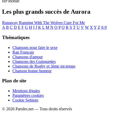
HP mobile
Les plus grands succès de Aurora
Runaway
Running With The Wolves
Cure For Me
A
B
C
D
E
F
G
H
I
J
K
L
M
N
O
P
Q
R
S
T
U
V
W
X
Y
Z
0-9
Thématiques
Chansons pour faire le sexe
Rap Français
Chansons d'amour
Chansons des Guinguettes
Chansons de Rugby et 3ème mi-temps
Chanson bonne humeur
Plan de site
Mentions légales
Paramètres cookies
Cookie Settings
© 2026 Paroles.net — Tous droits réservés