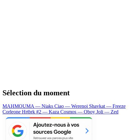
Sélection du moment
MAHMOUMA — Niaks
Ciao — Werenoi
Shavkat — Freeze
Corleone
Hrtbrk #2 — Kaza
Cosmos — Oboy
Joli — Zed