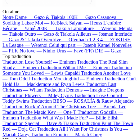
On aime
Notre Dame —
Gazo & Tiakola
100K —
Gazo
Casanova —
Soolking
Laisse Moi —
KeBlack
Saiyan —
Heuss L'enfoiré
Bécane —
Yamê
200K —
Tiakola
Laboratoire —
Werenoi
Meuda
—
Tiakola
Outro —
Gazo & Tiakola
Ailleurs —
Josman
Interlude
—
Gazo & Tiakola
Overdrive —
Ofenbach
1 2 3 4 —
ZOKUSH
La League —
Werenoi
Celui qui part —
Joseph Kamel
Nouvelles
—
PLK
No love —
Ninho
Urus —
Favé (FR)
DIE —
Gazo
Top traduction
Traduction Lose Yourself —
Eminem
Traduction The Real Slim
Shady —
Eminem
Traduction Without Me —
Eminem
Traduction
Someone You Loved —
Lewis Capaldi
Traduction Another Love
—
Tom Odell
Traduction Mockingbird —
Eminem
Traduction Can't
Hold Us —
Macklemore and Ryan Lewis
Traduction Last
Christmas —
Wham
Traduction Demons —
Imagine Dragons
Traduction Flowers —
Miley Cyrus
Traduction Lose Control —
Teddy Swims
Traduction BESO —
ROSALÍA & Rauw Alejandro
Traduction Rockin' Around The Christmas Tree —
Brenda Lee
Traduction The Magic Key —
One-T
Traduction Godzilla —
Eminem
Traduction What Was I Made For? —
Billie Eilish
Traduction Special —
Dave & Tiakola
Traduction Paint The Town
Red —
Doja Cat
Traduction All I Want For Christmas Is You —
Mariah Carey
Traduction Emorio —
Mariah Carey