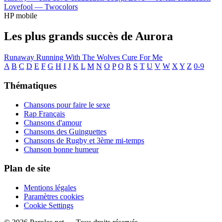
Lovefool —
Twocolors
HP mobile
Les plus grands succès de Aurora
Runaway
Running With The Wolves
Cure For Me
A
B
C
D
E
F
G
H
I
J
K
L
M
N
O
P
Q
R
S
T
U
V
W
X
Y
Z
0-9
Thématiques
Chansons pour faire le sexe
Rap Français
Chansons d'amour
Chansons des Guinguettes
Chansons de Rugby et 3ème mi-temps
Chanson bonne humeur
Plan de site
Mentions légales
Paramètres cookies
Cookie Settings