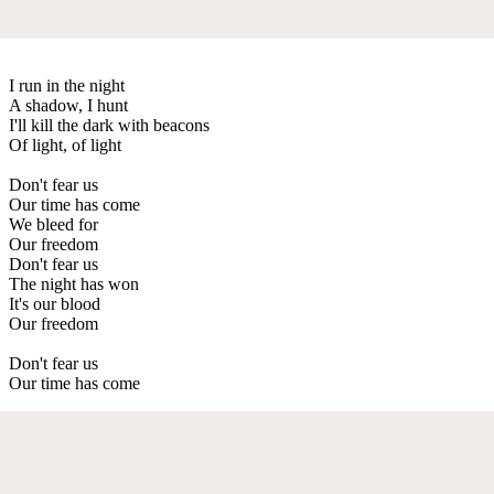
I run in the night
A shadow, I hunt
I'll kill the dark with beacons
Of light, of light
Don't fear us
Our time has come
We bleed for
Our freedom
Don't fear us
The night has won
It's our blood
Our freedom
Don't fear us
Our time has come