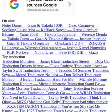
On aime
Notre Dame —
Gazo & Tiakola
100K —
Gazo
Casanova —
Soolking
Laisse Moi —
KeBlack
Saiyan —
Heuss L'enfoiré
Bécane —
Yamê
200K —
Tiakola
Laboratoire —
Werenoi
Meuda
—
Tiakola
Outro —
Gazo & Tiakola
Ailleurs —
Josman
Interlude
—
Gazo & Tiakola
Overdrive —
Ofenbach
1 2 3 4 —
ZOKUSH
La League —
Werenoi
Celui qui part —
Joseph Kamel
Nouvelles
—
PLK
No love —
Ninho
Urus —
Favé (FR)
DIE —
Gazo
Top traduction
Traduction Monsters —
James Blunt
Traduction Streets —
Doja Cat
Traduction Drivers license —
Olivia Rodrigo
Traduction Lover —
Taylor Swift
Traduction Teeth —
5 Seconds Of Summer
Traduction
Seya —
Morad
Traduction No Idea —
Don Toliver
Traduction
Morado —
J Balvin
Traduction Hard For Me —
Michele Morrone
Traduction Rapture —
Michele Morrone
Traduction Stand By —
Michele Morrone
Traduction Agua —
Tainy
Traduction Forever
Yours —
Avicii
Traduction Come & Go —
Juice WRLD
Traduction
You Need to Calm Down —
Taylor Swift
Traduction I Think I’m
Okay —
MGK (Machine Gun Kelly)
Traduction bad vibes forever
—
XXXTENTACION
Traduction If You're Too Shy (Let Me
Know) —
The 1975
Traduction Tough Love —
Avicii
Traduction