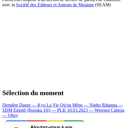
avec la
Société des Editeurs et Auteurs de Musique
(SEAM)
Sélection du moment
Dernière Danse — Kyo
La Vie Qu'on Mène — Ninho
Rihanna —
SDM
Emotif (Booska 1H) — PLK
10.03.2023 — Werenoi
Cabeza
— Oboy