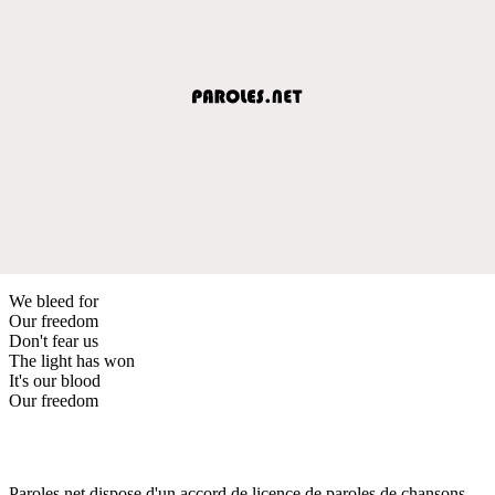
We bleed for
Our freedom
Don't fear us
The light has won
It's our blood
Our freedom
Paroles.net dispose d'un accord de licence de paroles de chansons