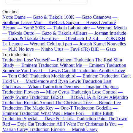
On aime
Notre Dame —
Gazo & Tiakola
100K —
Gazo
Casanova —
Soolking
Laisse Moi —
KeBlack
Saiyan —
Heuss L'enfoiré
Bécane —
Yamê
200K —
Tiakola
Laboratoire —
Werenoi
Meuda
—
Tiakola
Outro —
Gazo & Tiakola
Ailleurs —
Josman
Interlude
—
Gazo & Tiakola
Overdrive —
Ofenbach
1 2 3 4 —
ZOKUSH
La League —
Werenoi
Celui qui part —
Joseph Kamel
Nouvelles
—
PLK
No love —
Ninho
Urus —
Favé (FR)
DIE —
Gazo
Top traduction
Traduction Lose Yourself —
Eminem
Traduction The Real Slim
Shady —
Eminem
Traduction Without Me —
Eminem
Traduction
Someone You Loved —
Lewis Capaldi
Traduction Another Love
—
Tom Odell
Traduction Mockingbird —
Eminem
Traduction Can't
Hold Us —
Macklemore and Ryan Lewis
Traduction Last
Christmas —
Wham
Traduction Demons —
Imagine Dragons
Traduction Flowers —
Miley Cyrus
Traduction Lose Control —
Teddy Swims
Traduction BESO —
ROSALÍA & Rauw Alejandro
Traduction Rockin' Around The Christmas Tree —
Brenda Lee
Traduction The Magic Key —
One-T
Traduction Godzilla —
Eminem
Traduction What Was I Made For? —
Billie Eilish
Traduction Special —
Dave & Tiakola
Traduction Paint The Town
Red —
Doja Cat
Traduction All I Want For Christmas Is You —
Mariah Carey
Traduction Emorio —
Mariah Carey