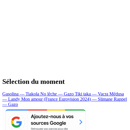
Sélection du moment
Gasolina — Tiakola
No lèche — Gazo
Tiki taka — Vacra
Médusa
— Landy
Mon amour (France Eurovision 2024) — Slimane
Rappel
— Gazo