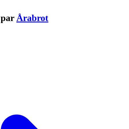
 par
Årabrot