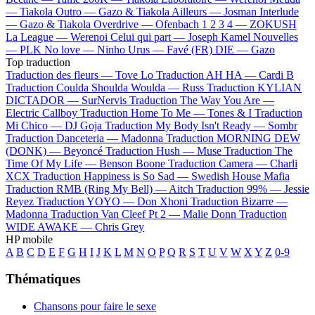
—
Tiakola
Outro —
Gazo & Tiakola
Ailleurs —
Josman
Interlude
—
Gazo & Tiakola
Overdrive —
Ofenbach
1 2 3 4 —
ZOKUSH
La League —
Werenoi
Celui qui part —
Joseph Kamel
Nouvelles
—
PLK
No love —
Ninho
Urus —
Favé (FR)
DIE —
Gazo
Top traduction
Traduction des fleurs —
Tove Lo
Traduction AH HA —
Cardi B
Traduction Coulda Shoulda Woulda —
Russ
Traduction KYLIAN
DICTADOR —
SurNervis
Traduction The Way You Are —
Electric Callboy
Traduction Home To Me —
Tones & I
Traduction
Mi Chico —
DJ Goja
Traduction My Body Isn't Ready —
Sombr
Traduction Danceteria —
Madonna
Traduction MORNING DEW
(DONK) —
Beyoncé
Traduction Hush —
Muse
Traduction The
Time Of My Life —
Benson Boone
Traduction Camera —
Charli
XCX
Traduction Happiness is So Sad —
Swedish House Mafia
Traduction RMB (Ring My Bell) —
Aitch
Traduction 99% —
Jessie
Reyez
Traduction YOYO —
Don Xhoni
Traduction Bizarre —
Madonna
Traduction Van Cleef Pt 2 —
Malie Donn
Traduction
WIDE AWAKE —
Chris Grey
HP mobile
A
B
C
D
E
F
G
H
I
J
K
L
M
N
O
P
Q
R
S
T
U
V
W
X
Y
Z
0-9
Thématiques
Chansons pour faire le sexe