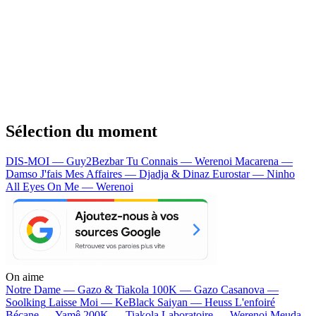
Sélection du moment
DIS-MOI — Guy2Bezbar
Tu Connais — Werenoi
Macarena —
Damso
J'fais Mes Affaires — Djadja & Dinaz
Eurostar — Ninho
All Eyes On Me — Werenoi
On aime
Notre Dame —
Gazo & Tiakola
100K —
Gazo
Casanova —
Soolking
Laisse Moi —
KeBlack
Saiyan —
Heuss L'enfoiré
Bécane —
Yamê
200K —
Tiakola
Laboratoire —
Werenoi
Meuda