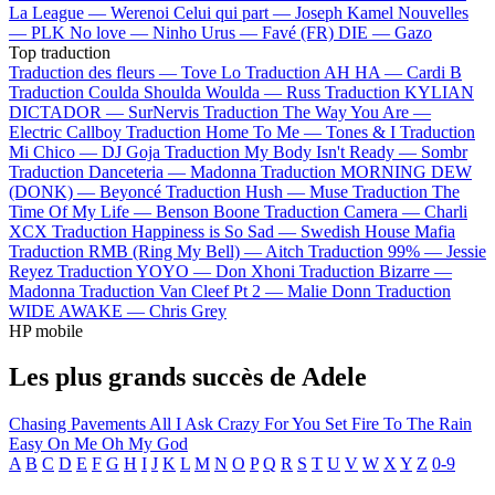
La League —
Werenoi
Celui qui part —
Joseph Kamel
Nouvelles
—
PLK
No love —
Ninho
Urus —
Favé (FR)
DIE —
Gazo
Top traduction
Traduction des fleurs —
Tove Lo
Traduction AH HA —
Cardi B
Traduction Coulda Shoulda Woulda —
Russ
Traduction KYLIAN
DICTADOR —
SurNervis
Traduction The Way You Are —
Electric Callboy
Traduction Home To Me —
Tones & I
Traduction
Mi Chico —
DJ Goja
Traduction My Body Isn't Ready —
Sombr
Traduction Danceteria —
Madonna
Traduction MORNING DEW
(DONK) —
Beyoncé
Traduction Hush —
Muse
Traduction The
Time Of My Life —
Benson Boone
Traduction Camera —
Charli
XCX
Traduction Happiness is So Sad —
Swedish House Mafia
Traduction RMB (Ring My Bell) —
Aitch
Traduction 99% —
Jessie
Reyez
Traduction YOYO —
Don Xhoni
Traduction Bizarre —
Madonna
Traduction Van Cleef Pt 2 —
Malie Donn
Traduction
WIDE AWAKE —
Chris Grey
HP mobile
Les plus grands succès de Adele
Chasing Pavements
All I Ask
Crazy For You
Set Fire To The Rain
Easy On Me
Oh My God
A
B
C
D
E
F
G
H
I
J
K
L
M
N
O
P
Q
R
S
T
U
V
W
X
Y
Z
0-9