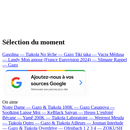
Sélection du moment
Gasolina — Tiakola
No lèche — Gazo
Tiki taka — Vacra
Médusa
— Landy
Mon amour (France Eurovision 2024) — Slimane
Rappel
— Gazo
On aime
Notre Dame —
Gazo & Tiakola
100K —
Gazo
Casanova —
Soolking
Laisse Moi —
KeBlack
Saiyan —
Heuss L'enfoiré
Bécane —
Yamê
200K —
Tiakola
Laboratoire —
Werenoi
Meuda
—
Tiakola
Outro —
Gazo & Tiakola
Ailleurs —
Josman
Interlude
—
Gazo & Tiakola
Overdrive —
Ofenbach
1 2 3 4 —
ZOKUSH