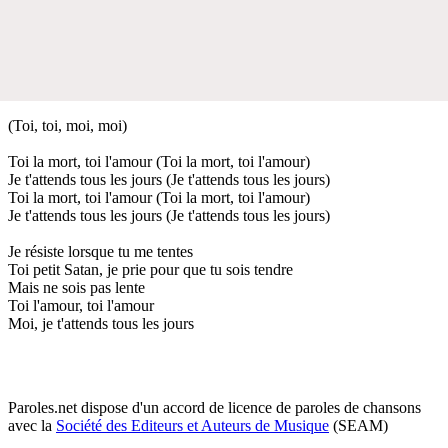
(Toi, toi, moi, moi)
Toi la mort, toi l'amour (Toi la mort, toi l'amour)
Je t'attends tous les jours (Je t'attends tous les jours)
Toi la mort, toi l'amour (Toi la mort, toi l'amour)
Je t'attends tous les jours (Je t'attends tous les jours)
Je résiste lorsque tu me tentes
Toi petit Satan, je prie pour que tu sois tendre
Mais ne sois pas lente
Toi l'amour, toi l'amour
Moi, je t'attends tous les jours
Paroles.net dispose d'un accord de licence de paroles de chansons
avec la
Société des Editeurs et Auteurs de Musique
(SEAM)