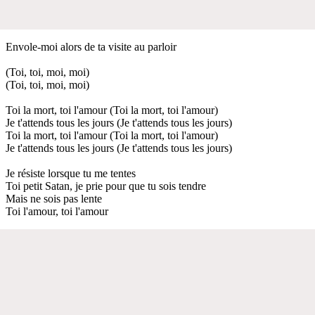
Envole-moi alors de ta visite au parloir
(Toi, toi, moi, moi)
(Toi, toi, moi, moi)
Toi la mort, toi l'amour (Toi la mort, toi l'amour)
Je t'attends tous les jours (Je t'attends tous les jours)
Toi la mort, toi l'amour (Toi la mort, toi l'amour)
Je t'attends tous les jours (Je t'attends tous les jours)
Je résiste lorsque tu me tentes
Toi petit Satan, je prie pour que tu sois tendre
Mais ne sois pas lente
Toi l'amour, toi l'amour