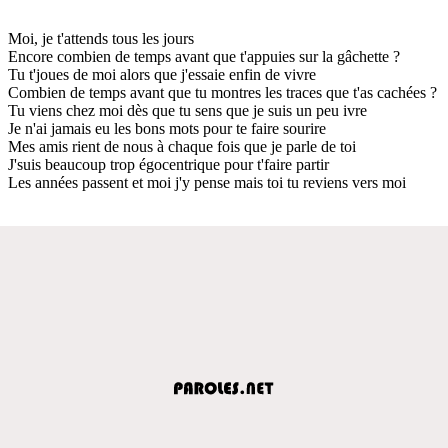
Moi, je t'attends tous les jours
Encore combien de temps avant que t'appuies sur la gâchette ?
Tu t'joues de moi alors que j'essaie enfin de vivre
Combien de temps avant que tu montres les traces que t'as cachées ?
Tu viens chez moi dès que tu sens que je suis un peu ivre
Je n'ai jamais eu les bons mots pour te faire sourire
Mes amis rient de nous à chaque fois que je parle de toi
J'suis beaucoup trop égocentrique pour t'faire partir
Les années passent et moi j'y pense mais toi tu reviens vers moi