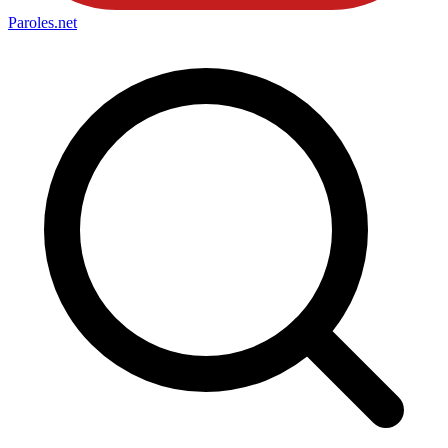
Paroles
.net