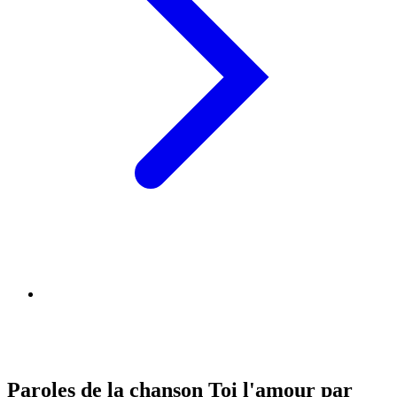
Paroles de la chanson Toi l'amour par