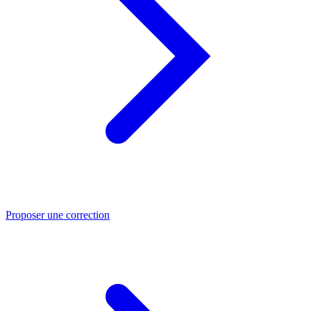
Proposer une correction