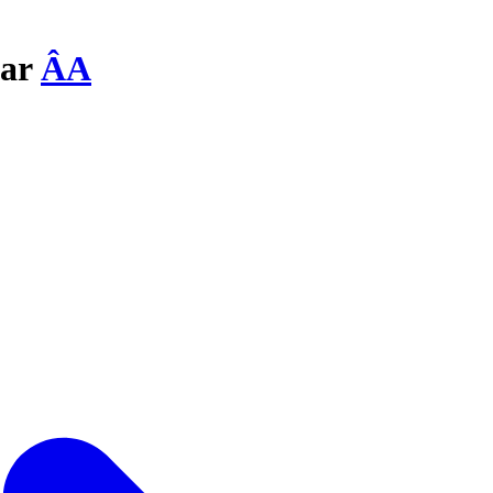
par
ÂA