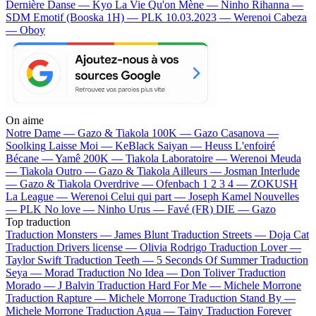
Dernière Danse — Kyo
La Vie Qu'on Mène — Ninho
Rihanna —
SDM
Emotif (Booska 1H) — PLK
10.03.2023 — Werenoi
Cabeza
— Oboy
On aime
Notre Dame —
Gazo & Tiakola
100K —
Gazo
Casanova —
Soolking
Laisse Moi —
KeBlack
Saiyan —
Heuss L'enfoiré
Bécane —
Yamê
200K —
Tiakola
Laboratoire —
Werenoi
Meuda
—
Tiakola
Outro —
Gazo & Tiakola
Ailleurs —
Josman
Interlude
—
Gazo & Tiakola
Overdrive —
Ofenbach
1 2 3 4 —
ZOKUSH
La League —
Werenoi
Celui qui part —
Joseph Kamel
Nouvelles
—
PLK
No love —
Ninho
Urus —
Favé (FR)
DIE —
Gazo
Top traduction
Traduction Monsters —
James Blunt
Traduction Streets —
Doja Cat
Traduction Drivers license —
Olivia Rodrigo
Traduction Lover —
Taylor Swift
Traduction Teeth —
5 Seconds Of Summer
Traduction
Seya —
Morad
Traduction No Idea —
Don Toliver
Traduction
Morado —
J Balvin
Traduction Hard For Me —
Michele Morrone
Traduction Rapture —
Michele Morrone
Traduction Stand By —
Michele Morrone
Traduction Agua —
Tainy
Traduction Forever