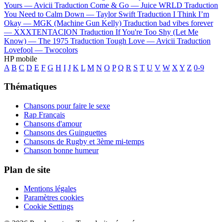
Yours —
Avicii
Traduction Come & Go —
Juice WRLD
Traduction
You Need to Calm Down —
Taylor Swift
Traduction I Think I’m
Okay —
MGK (Machine Gun Kelly)
Traduction bad vibes forever
—
XXXTENTACION
Traduction If You're Too Shy (Let Me
Know) —
The 1975
Traduction Tough Love —
Avicii
Traduction
Lovefool —
Twocolors
HP mobile
A
B
C
D
E
F
G
H
I
J
K
L
M
N
O
P
Q
R
S
T
U
V
W
X
Y
Z
0-9
Thématiques
Chansons pour faire le sexe
Rap Français
Chansons d'amour
Chansons des Guinguettes
Chansons de Rugby et 3ème mi-temps
Chanson bonne humeur
Plan de site
Mentions légales
Paramètres cookies
Cookie Settings