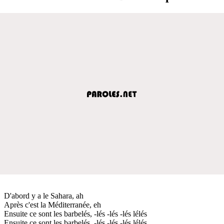
D'abord y a le Sahara, ah
Après c'est la Méditerranée, eh
Ensuite ce sont les barbelés, -lés -lés -lés lélés
Ensuite ce sont les barbelés, -lés -lés -lés lélés