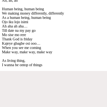
Ah, ah, ah
Human being, human being
We making money differently, differently
As a human being, human being
Ojo iku lojo isimi
Ah aha ah aha…
Till date na my pay go
Mo sise mo rere
Thank God is friday
Kajeye gbagbe osi ooo…
When you see me coming
Make way, make way, make way
As living thing,
I wanna be ontop of things