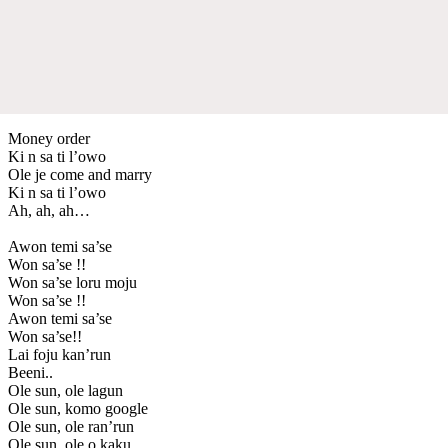
Money order
Ki n sa ti l’owo
Ole je come and marry
Ki n sa ti l’owo
Ah, ah, ah…
Awon temi sa’se
Won sa’se !!
Won sa’se loru moju
Won sa’se !!
Awon temi sa’se
Won sa’se!!
Lai foju kan’run
Beeni..
Ole sun, ole lagun
Ole sun, komo google
Ole sun, ole ran’run
Ole sun, ole o kaku