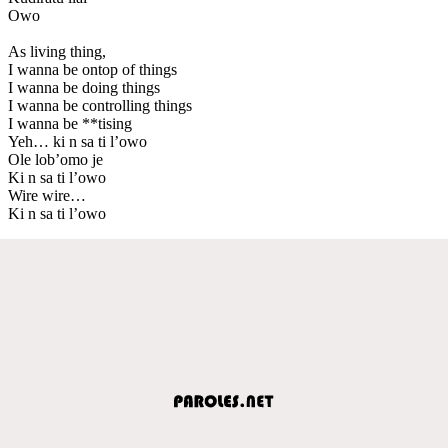
Owo
As living thing,
I wanna be ontop of things
I wanna be doing things
I wanna be controlling things
I wanna be **tising
Yeh… ki n sa ti l’owo
Ole lob’omo je
Ki n sa ti l’owo
Wire wire…
Ki n sa ti l’owo