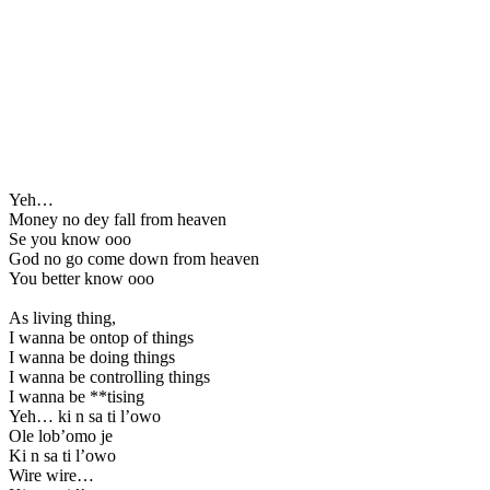
Yeh…
Money no dey fall from heaven
Se you know ooo
God no go come down from heaven
You better know ooo
As living thing,
I wanna be ontop of things
I wanna be doing things
I wanna be controlling things
I wanna be **tising
Yeh… ki n sa ti l’owo
Ole lob’omo je
Ki n sa ti l’owo
Wire wire…