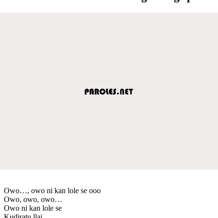
Owo…, owo ni kan lole se ooo
Owo, owo, owo…
Owo ni kan lole se
Kudiratu llai