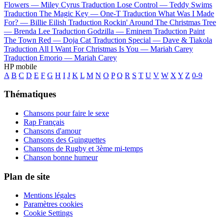
Flowers —
Miley Cyrus
Traduction Lose Control —
Teddy Swims
Traduction The Magic Key —
One-T
Traduction What Was I Made
For? —
Billie Eilish
Traduction Rockin' Around The Christmas Tree
—
Brenda Lee
Traduction Godzilla —
Eminem
Traduction Paint
The Town Red —
Doja Cat
Traduction Special —
Dave & Tiakola
Traduction All I Want For Christmas Is You —
Mariah Carey
Traduction Emorio —
Mariah Carey
HP mobile
A
B
C
D
E
F
G
H
I
J
K
L
M
N
O
P
Q
R
S
T
U
V
W
X
Y
Z
0-9
Thématiques
Chansons pour faire le sexe
Rap Français
Chansons d'amour
Chansons des Guinguettes
Chansons de Rugby et 3ème mi-temps
Chanson bonne humeur
Plan de site
Mentions légales
Paramètres cookies
Cookie Settings