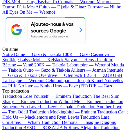
DIS-MOI — Guy2Bezbar
Tu Connais — Werenoi
Macarena —
Damso
J'fais Mes Affaires — Djadja & Dinaz
Eurostar — Ninho
All Eyes On Me — Werenoi
On aime
Notre Dame —
Gazo & Tiakola
100K —
Gazo
Casanova —
Soolking
Laisse Moi —
KeBlack
Saiyan —
Heuss L'enfoiré
Bécane —
Yamê
200K —
Tiakola
Laboratoire —
Werenoi
Meuda
—
Tiakola
Outro —
Gazo & Tiakola
Ailleurs —
Josman
Interlude
—
Gazo & Tiakola
Overdrive —
Ofenbach
1 2 3 4 —
ZOKUSH
La League —
Werenoi
Celui qui part —
Joseph Kamel
Nouvelles
—
PLK
No love —
Ninho
Urus —
Favé (FR)
DIE —
Gazo
Top traduction
Traduction Lose Yourself —
Eminem
Traduction The Real Slim
Shady —
Eminem
Traduction Without Me —
Eminem
Traduction
Someone You Loved —
Lewis Capaldi
Traduction Another Love
—
Tom Odell
Traduction Mockingbird —
Eminem
Traduction Can't
Hold Us —
Macklemore and Ryan Lewis
Traduction Last
Christmas —
Wham
Traduction Demons —
Imagine Dragons
Traduction BESO —
ROSALÍA & Rauw Alejandro
Traduction