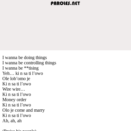
I wanna be doing things
I wanna be controlling things
I wanna be **tising
Yeh… ki n sa ti l’owo
Ole lob’omo je
Ki n sa ti l’owo
Wire wire…
Ki n sa ti l’owo
Money order
Ki n sa ti l’owo
Olo je come and marry
Ki n sa ti l’owo
Ah, ah, ah