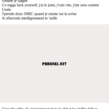
comme je saigne
Ce nigga fuck yourself, j'ai le joint, j'vais vite, j'me sens comme
Usain
J'prends deux SMIC quand je monte sur la scène
Je réinvestis intelligemment le 'seille
C'est des p'tits, ils claquent tout dans le shit et les 'teilles (Okay,