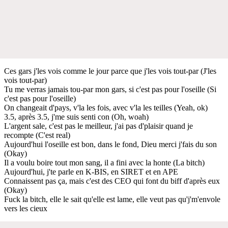
Ces gars j'les vois comme le jour parce que j'les vois tout-par (J'les
vois tout-par)
Tu me verras jamais tou-par mon gars, si c'est pas pour l'oseille (Si
c'est pas pour l'oseille)
On changeait d'pays, v'la les fois, avec v'la les teilles (Yeah, ok)
3.5, après 3.5, j'me suis senti con (Oh, woah)
L'argent sale, c'est pas le meilleur, j'ai pas d'plaisir quand je
recompte (C'est real)
Aujourd'hui l'oseille est bon, dans le fond, Dieu merci j'fais du son
(Okay)
Il a voulu boire tout mon sang, il a fini avec la honte (La bitch)
Aujourd'hui, j'te parle en K-BIS, en SIRET et en APE
Connaissent pas ça, mais c'est des CEO qui font du biff d'après eux
(Okay)
Fuck la bitch, elle le sait qu'elle est lame, elle veut pas qu'j'm'envole
vers les cieux