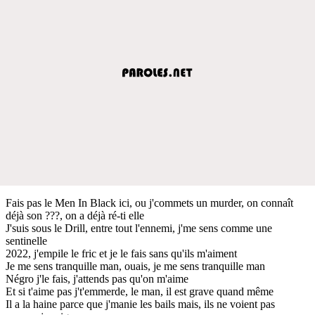
Fais pas le Men In Black ici, ou j'commets un murder, on connaît
déjà son ???, on a déjà ré-ti elle
J'suis sous le Drill, entre tout l'ennemi, j'me sens comme une
sentinelle
2022, j'empile le fric et je le fais sans qu'ils m'aiment
Je me sens tranquille man, ouais, je me sens tranquille man
Négro j'le fais, j'attends pas qu'on m'aime
Et si t'aime pas j't'emmerde, le man, il est grave quand même
Il a la haine parce que j'manie les bails mais, ils ne voient pas