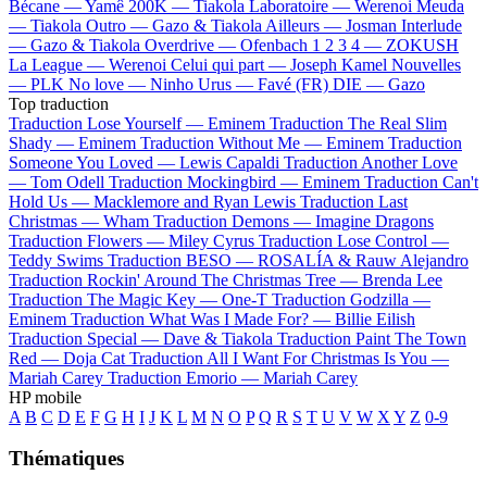
Bécane —
Yamê
200K —
Tiakola
Laboratoire —
Werenoi
Meuda
—
Tiakola
Outro —
Gazo & Tiakola
Ailleurs —
Josman
Interlude
—
Gazo & Tiakola
Overdrive —
Ofenbach
1 2 3 4 —
ZOKUSH
La League —
Werenoi
Celui qui part —
Joseph Kamel
Nouvelles
—
PLK
No love —
Ninho
Urus —
Favé (FR)
DIE —
Gazo
Top traduction
Traduction Lose Yourself —
Eminem
Traduction The Real Slim
Shady —
Eminem
Traduction Without Me —
Eminem
Traduction
Someone You Loved —
Lewis Capaldi
Traduction Another Love
—
Tom Odell
Traduction Mockingbird —
Eminem
Traduction Can't
Hold Us —
Macklemore and Ryan Lewis
Traduction Last
Christmas —
Wham
Traduction Demons —
Imagine Dragons
Traduction Flowers —
Miley Cyrus
Traduction Lose Control —
Teddy Swims
Traduction BESO —
ROSALÍA & Rauw Alejandro
Traduction Rockin' Around The Christmas Tree —
Brenda Lee
Traduction The Magic Key —
One-T
Traduction Godzilla —
Eminem
Traduction What Was I Made For? —
Billie Eilish
Traduction Special —
Dave & Tiakola
Traduction Paint The Town
Red —
Doja Cat
Traduction All I Want For Christmas Is You —
Mariah Carey
Traduction Emorio —
Mariah Carey
HP mobile
A
B
C
D
E
F
G
H
I
J
K
L
M
N
O
P
Q
R
S
T
U
V
W
X
Y
Z
0-9
Thématiques