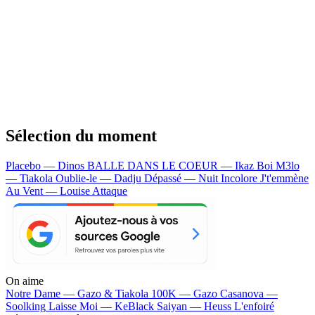
Sélection du moment
Placebo — Dinos
BALLE DANS LE COEUR — Ikaz Boi
M3lo
— Tiakola
Oublie-le — Dadju
Dépassé — Nuit Incolore
J't'emmène
Au Vent — Louise Attaque
On aime
Notre Dame —
Gazo & Tiakola
100K —
Gazo
Casanova —
Soolking
Laisse Moi —
KeBlack
Saiyan —
Heuss L'enfoiré