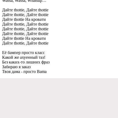
Wassa, Wassa, Whatsup…
Дайте thottie, Дайте thottie
Дайте thottie, Дайте thottie
Дайте thottie На кровати
Дайте thottie, Дайте thottie
Дайте thottie, Дайте thottie
Дайте thottie, Дайте thottie
Дайте thottie На кровати
Дайте thottie, Дайте thottie
Её бампер просто класс
Какой же ахуенный таз!
Без каких-то лишних фраз
Забираю я заказ
Твоя дама - просто Bama