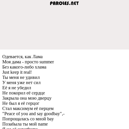
Одевается, как Лама
Моя дама - просто summer
Без какого-либо хлама
Just keep it real!
Ты меня не удивил
У меня уже нет сил
Её я не убедил
Не покорил её сердце
Закрыла она мою дверцу
Не был я её герцог
Стал максимум её перцем
"Peace of you and say goodbay",-
Попрощалась со мной bay
Позабыла ты мой name