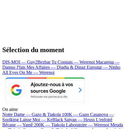
Sélection du moment
DIS-MOI — Guy2Bezbar
Tu Connais — Werenoi
Macarena —
Damso
J'fais Mes Affaires — Djadja & Dinaz
Eurostar — Ninho
All Eyes On Me — Werenoi
On aime
Notre Dame —
Gazo & Tiakola
100K —
Gazo
Casanova —
Soolking
Laisse Moi —
KeBlack
Saiyan —
Heuss L'enfoiré
Bécane —
Yamê
200K —
Tiakola
Laboratoire —
Werenoi
Meuda