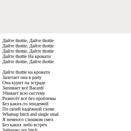
Дайте thottie, Дайте thottie
Дайте thottie, Дайте thottie
Дайте thottie, Дайте thottie
Дайте thottie На кровати
Дайте thottie, Дайте thottie
Дайте thottie на кровати
Залетает она в party
Она курит на эстраде
Запивает всё Bacardi
Убивает всю систему
Разнесёт всё без проблемы
Без каких-то эпидемий
По своей надёжной схеме
Whatsup bitch and single smal
Я немного слишком смел
Без каких либо встреч
Забираю эту bitch