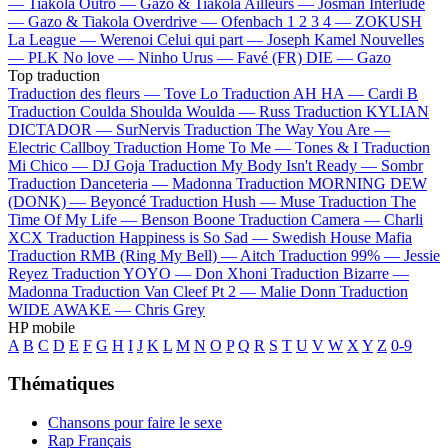
—
Tiakola
Outro —
Gazo & Tiakola
Ailleurs —
Josman
Interlude
—
Gazo & Tiakola
Overdrive —
Ofenbach
1 2 3 4 —
ZOKUSH
La League —
Werenoi
Celui qui part —
Joseph Kamel
Nouvelles
—
PLK
No love —
Ninho
Urus —
Favé (FR)
DIE —
Gazo
Top traduction
Traduction des fleurs —
Tove Lo
Traduction AH HA —
Cardi B
Traduction Coulda Shoulda Woulda —
Russ
Traduction KYLIAN
DICTADOR —
SurNervis
Traduction The Way You Are —
Electric Callboy
Traduction Home To Me —
Tones & I
Traduction
Mi Chico —
DJ Goja
Traduction My Body Isn't Ready —
Sombr
Traduction Danceteria —
Madonna
Traduction MORNING DEW
(DONK) —
Beyoncé
Traduction Hush —
Muse
Traduction The
Time Of My Life —
Benson Boone
Traduction Camera —
Charli
XCX
Traduction Happiness is So Sad —
Swedish House Mafia
Traduction RMB (Ring My Bell) —
Aitch
Traduction 99% —
Jessie
Reyez
Traduction YOYO —
Don Xhoni
Traduction Bizarre —
Madonna
Traduction Van Cleef Pt 2 —
Malie Donn
Traduction
WIDE AWAKE —
Chris Grey
HP mobile
A
B
C
D
E
F
G
H
I
J
K
L
M
N
O
P
Q
R
S
T
U
V
W
X
Y
Z
0-9
Thématiques
Chansons pour faire le sexe
Rap Français