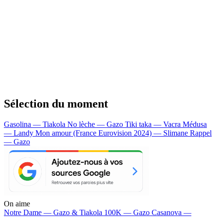
Sélection du moment
Gasolina — Tiakola
No lèche — Gazo
Tiki taka — Vacra
Médusa
— Landy
Mon amour (France Eurovision 2024) — Slimane
Rappel
— Gazo
On aime
Notre Dame —
Gazo & Tiakola
100K —
Gazo
Casanova —