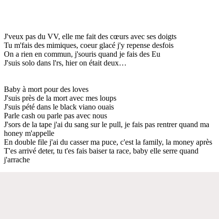
J'veux pas du VV, elle me fait des cœurs avec ses doigts
Tu m'fais des mimiques, coeur glacé j'y repense desfois
On a rien en commun, j'souris quand je fais des Eu
J'suis solo dans l'rs, hier on était deux…
Baby à mort pour des loves
J'suis près de la mort avec mes loups
J'suis pété dans le black viano ouais
Parle cash ou parle pas avec nous
J'sors de la tape j'ai du sang sur le pull, je fais pas rentrer quand ma
honey m'appelle
En double file j'ai du casser ma puce, c'est la family, la money après
T'es arrivé deter, tu t'es fais baiser ta race, baby elle serre quand
j'arrache