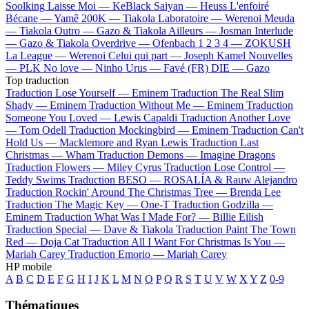
Soolking
Laisse Moi —
KeBlack
Saiyan —
Heuss L'enfoiré
Bécane —
Yamê
200K —
Tiakola
Laboratoire —
Werenoi
Meuda
—
Tiakola
Outro —
Gazo & Tiakola
Ailleurs —
Josman
Interlude
—
Gazo & Tiakola
Overdrive —
Ofenbach
1 2 3 4 —
ZOKUSH
La League —
Werenoi
Celui qui part —
Joseph Kamel
Nouvelles
—
PLK
No love —
Ninho
Urus —
Favé (FR)
DIE —
Gazo
Top traduction
Traduction Lose Yourself —
Eminem
Traduction The Real Slim
Shady —
Eminem
Traduction Without Me —
Eminem
Traduction
Someone You Loved —
Lewis Capaldi
Traduction Another Love
—
Tom Odell
Traduction Mockingbird —
Eminem
Traduction Can't
Hold Us —
Macklemore and Ryan Lewis
Traduction Last
Christmas —
Wham
Traduction Demons —
Imagine Dragons
Traduction Flowers —
Miley Cyrus
Traduction Lose Control —
Teddy Swims
Traduction BESO —
ROSALÍA & Rauw Alejandro
Traduction Rockin' Around The Christmas Tree —
Brenda Lee
Traduction The Magic Key —
One-T
Traduction Godzilla —
Eminem
Traduction What Was I Made For? —
Billie Eilish
Traduction Special —
Dave & Tiakola
Traduction Paint The Town
Red —
Doja Cat
Traduction All I Want For Christmas Is You —
Mariah Carey
Traduction Emorio —
Mariah Carey
HP mobile
A
B
C
D
E
F
G
H
I
J
K
L
M
N
O
P
Q
R
S
T
U
V
W
X
Y
Z
0-9
Thématiques