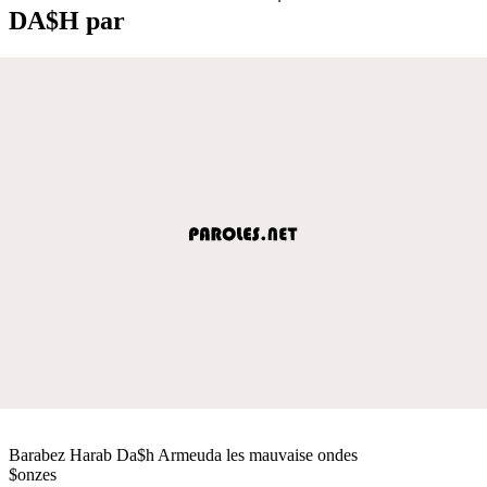
DA$H par
Barabez Harab Da$h Armeuda les mauvaise ondes
$onzes