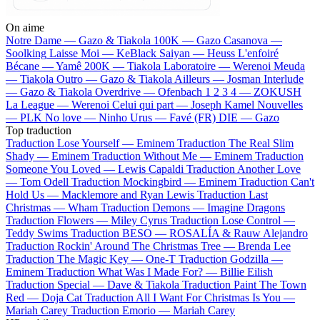
On aime
Notre Dame —
Gazo & Tiakola
100K —
Gazo
Casanova —
Soolking
Laisse Moi —
KeBlack
Saiyan —
Heuss L'enfoiré
Bécane —
Yamê
200K —
Tiakola
Laboratoire —
Werenoi
Meuda
—
Tiakola
Outro —
Gazo & Tiakola
Ailleurs —
Josman
Interlude
—
Gazo & Tiakola
Overdrive —
Ofenbach
1 2 3 4 —
ZOKUSH
La League —
Werenoi
Celui qui part —
Joseph Kamel
Nouvelles
—
PLK
No love —
Ninho
Urus —
Favé (FR)
DIE —
Gazo
Top traduction
Traduction Lose Yourself —
Eminem
Traduction The Real Slim
Shady —
Eminem
Traduction Without Me —
Eminem
Traduction
Someone You Loved —
Lewis Capaldi
Traduction Another Love
—
Tom Odell
Traduction Mockingbird —
Eminem
Traduction Can't
Hold Us —
Macklemore and Ryan Lewis
Traduction Last
Christmas —
Wham
Traduction Demons —
Imagine Dragons
Traduction Flowers —
Miley Cyrus
Traduction Lose Control —
Teddy Swims
Traduction BESO —
ROSALÍA & Rauw Alejandro
Traduction Rockin' Around The Christmas Tree —
Brenda Lee
Traduction The Magic Key —
One-T
Traduction Godzilla —
Eminem
Traduction What Was I Made For? —
Billie Eilish
Traduction Special —
Dave & Tiakola
Traduction Paint The Town
Red —
Doja Cat
Traduction All I Want For Christmas Is You —
Mariah Carey
Traduction Emorio —
Mariah Carey