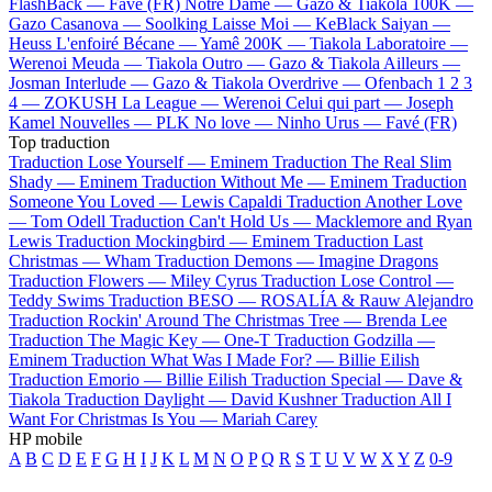
FlashBack —
Favé (FR)
Notre Dame —
Gazo & Tiakola
100K —
Gazo
Casanova —
Soolking
Laisse Moi —
KeBlack
Saiyan —
Heuss L'enfoiré
Bécane —
Yamê
200K —
Tiakola
Laboratoire —
Werenoi
Meuda —
Tiakola
Outro —
Gazo & Tiakola
Ailleurs —
Josman
Interlude —
Gazo & Tiakola
Overdrive —
Ofenbach
1 2 3
4 —
ZOKUSH
La League —
Werenoi
Celui qui part —
Joseph
Kamel
Nouvelles —
PLK
No love —
Ninho
Urus —
Favé (FR)
Top traduction
Traduction Lose Yourself —
Eminem
Traduction The Real Slim
Shady —
Eminem
Traduction Without Me —
Eminem
Traduction
Someone You Loved —
Lewis Capaldi
Traduction Another Love
—
Tom Odell
Traduction Can't Hold Us —
Macklemore and Ryan
Lewis
Traduction Mockingbird —
Eminem
Traduction Last
Christmas —
Wham
Traduction Demons —
Imagine Dragons
Traduction Flowers —
Miley Cyrus
Traduction Lose Control —
Teddy Swims
Traduction BESO —
ROSALÍA & Rauw Alejandro
Traduction Rockin' Around The Christmas Tree —
Brenda Lee
Traduction The Magic Key —
One-T
Traduction Godzilla —
Eminem
Traduction What Was I Made For? —
Billie Eilish
Traduction Emorio —
Billie Eilish
Traduction Special —
Dave &
Tiakola
Traduction Daylight —
David Kushner
Traduction All I
Want For Christmas Is You —
Mariah Carey
HP mobile
A
B
C
D
E
F
G
H
I
J
K
L
M
N
O
P
Q
R
S
T
U
V
W
X
Y
Z
0-9