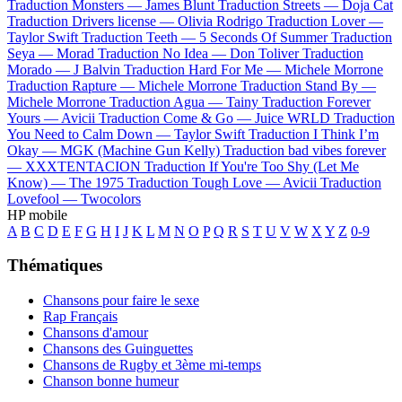
Traduction Monsters —
James Blunt
Traduction Streets —
Doja Cat
Traduction Drivers license —
Olivia Rodrigo
Traduction Lover —
Taylor Swift
Traduction Teeth —
5 Seconds Of Summer
Traduction
Seya —
Morad
Traduction No Idea —
Don Toliver
Traduction
Morado —
J Balvin
Traduction Hard For Me —
Michele Morrone
Traduction Rapture —
Michele Morrone
Traduction Stand By —
Michele Morrone
Traduction Agua —
Tainy
Traduction Forever
Yours —
Avicii
Traduction Come & Go —
Juice WRLD
Traduction
You Need to Calm Down —
Taylor Swift
Traduction I Think I’m
Okay —
MGK (Machine Gun Kelly)
Traduction bad vibes forever
—
XXXTENTACION
Traduction If You're Too Shy (Let Me
Know) —
The 1975
Traduction Tough Love —
Avicii
Traduction
Lovefool —
Twocolors
HP mobile
A
B
C
D
E
F
G
H
I
J
K
L
M
N
O
P
Q
R
S
T
U
V
W
X
Y
Z
0-9
Thématiques
Chansons pour faire le sexe
Rap Français
Chansons d'amour
Chansons des Guinguettes
Chansons de Rugby et 3ème mi-temps
Chanson bonne humeur