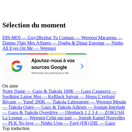
Sélection du moment
DIS-MOI — Guy2Bezbar
Tu Connais — Werenoi
Macarena —
Damso
J'fais Mes Affaires — Djadja & Dinaz
Eurostar — Ninho
All Eyes On Me — Werenoi
On aime
Notre Dame —
Gazo & Tiakola
100K —
Gazo
Casanova —
Soolking
Laisse Moi —
KeBlack
Saiyan —
Heuss L'enfoiré
Bécane —
Yamê
200K —
Tiakola
Laboratoire —
Werenoi
Meuda
—
Tiakola
Outro —
Gazo & Tiakola
Ailleurs —
Josman
Interlude
—
Gazo & Tiakola
Overdrive —
Ofenbach
1 2 3 4 —
ZOKUSH
La League —
Werenoi
Celui qui part —
Joseph Kamel
Nouvelles
—
PLK
No love —
Ninho
Urus —
Favé (FR)
DIE —
Gazo
Top traduction