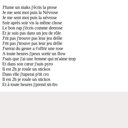
J'fume un niaks j'écris la prose
Je me sent moi puis la Névrose
Je me sent moi puis la névrose
Soir après soir vis la même chose
Le bon rap j'écris comme deerose
Et je suis pas dans un jeu de rôle
J'rit pas j'trouve pas leur jeu drôle
J'rit pas j'trouve pas leur jeu drôle
J'serrai du genre a t'offrir une rose
A toute heures j'peux sortir un flow
J'sais que j'ai une femme qui m'aime trop
Et dans son cœur j'suis pyro
Il est 2h je roule un stickos
Dans elle j'taperai p'tit cro
Il est 2h je roule un stickos
Et à toute heures j'prend sti-fro