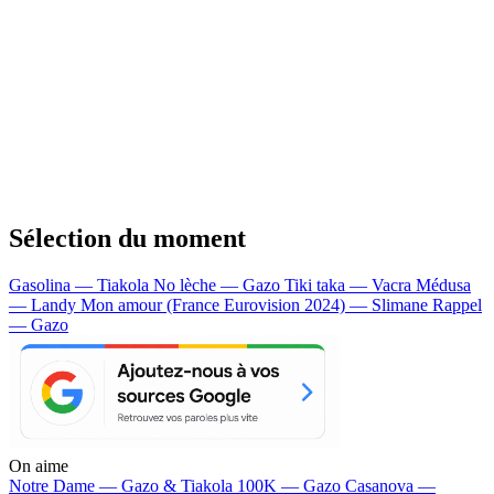
Sélection du moment
Gasolina — Tiakola
No lèche — Gazo
Tiki taka — Vacra
Médusa
— Landy
Mon amour (France Eurovision 2024) — Slimane
Rappel
— Gazo
On aime
Notre Dame —
Gazo & Tiakola
100K —
Gazo
Casanova —