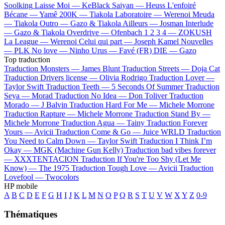
Soolking
Laisse Moi —
KeBlack
Saiyan —
Heuss L'enfoiré
Bécane —
Yamê
200K —
Tiakola
Laboratoire —
Werenoi
Meuda
—
Tiakola
Outro —
Gazo & Tiakola
Ailleurs —
Josman
Interlude
—
Gazo & Tiakola
Overdrive —
Ofenbach
1 2 3 4 —
ZOKUSH
La League —
Werenoi
Celui qui part —
Joseph Kamel
Nouvelles
—
PLK
No love —
Ninho
Urus —
Favé (FR)
DIE —
Gazo
Top traduction
Traduction Monsters —
James Blunt
Traduction Streets —
Doja Cat
Traduction Drivers license —
Olivia Rodrigo
Traduction Lover —
Taylor Swift
Traduction Teeth —
5 Seconds Of Summer
Traduction
Seya —
Morad
Traduction No Idea —
Don Toliver
Traduction
Morado —
J Balvin
Traduction Hard For Me —
Michele Morrone
Traduction Rapture —
Michele Morrone
Traduction Stand By —
Michele Morrone
Traduction Agua —
Tainy
Traduction Forever
Yours —
Avicii
Traduction Come & Go —
Juice WRLD
Traduction
You Need to Calm Down —
Taylor Swift
Traduction I Think I’m
Okay —
MGK (Machine Gun Kelly)
Traduction bad vibes forever
—
XXXTENTACION
Traduction If You're Too Shy (Let Me
Know) —
The 1975
Traduction Tough Love —
Avicii
Traduction
Lovefool —
Twocolors
HP mobile
A
B
C
D
E
F
G
H
I
J
K
L
M
N
O
P
Q
R
S
T
U
V
W
X
Y
Z
0-9
Thématiques