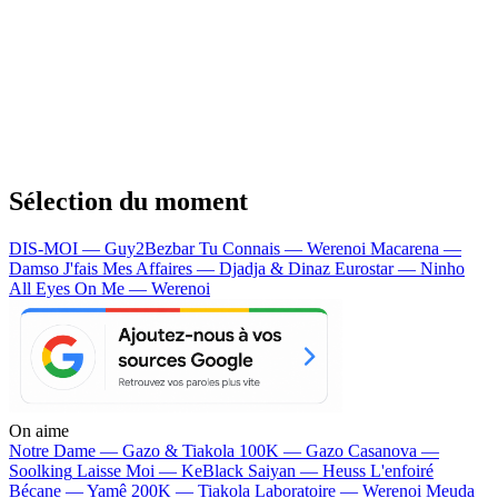
Sélection du moment
DIS-MOI — Guy2Bezbar
Tu Connais — Werenoi
Macarena —
Damso
J'fais Mes Affaires — Djadja & Dinaz
Eurostar — Ninho
All Eyes On Me — Werenoi
On aime
Notre Dame —
Gazo & Tiakola
100K —
Gazo
Casanova —
Soolking
Laisse Moi —
KeBlack
Saiyan —
Heuss L'enfoiré
Bécane —
Yamê
200K —
Tiakola
Laboratoire —
Werenoi
Meuda