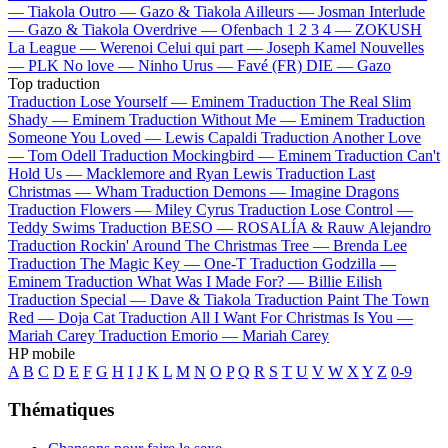
—
Tiakola
Outro —
Gazo & Tiakola
Ailleurs —
Josman
Interlude
—
Gazo & Tiakola
Overdrive —
Ofenbach
1 2 3 4 —
ZOKUSH
La League —
Werenoi
Celui qui part —
Joseph Kamel
Nouvelles
—
PLK
No love —
Ninho
Urus —
Favé (FR)
DIE —
Gazo
Top traduction
Traduction Lose Yourself —
Eminem
Traduction The Real Slim
Shady —
Eminem
Traduction Without Me —
Eminem
Traduction
Someone You Loved —
Lewis Capaldi
Traduction Another Love
—
Tom Odell
Traduction Mockingbird —
Eminem
Traduction Can't
Hold Us —
Macklemore and Ryan Lewis
Traduction Last
Christmas —
Wham
Traduction Demons —
Imagine Dragons
Traduction Flowers —
Miley Cyrus
Traduction Lose Control —
Teddy Swims
Traduction BESO —
ROSALÍA & Rauw Alejandro
Traduction Rockin' Around The Christmas Tree —
Brenda Lee
Traduction The Magic Key —
One-T
Traduction Godzilla —
Eminem
Traduction What Was I Made For? —
Billie Eilish
Traduction Special —
Dave & Tiakola
Traduction Paint The Town
Red —
Doja Cat
Traduction All I Want For Christmas Is You —
Mariah Carey
Traduction Emorio —
Mariah Carey
HP mobile
A
B
C
D
E
F
G
H
I
J
K
L
M
N
O
P
Q
R
S
T
U
V
W
X
Y
Z
0-9
Thématiques