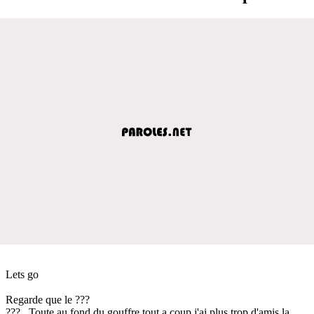
Lets go
Regarde que le ???
??? , Toute au fond du gouffre tout a coup j'ai plus trop d'amis la