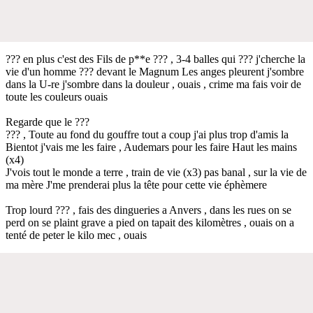
??? en plus c'est des Fils de p**e ??? , 3-4 balles qui ??? j'cherche la
vie d'un homme ??? devant le Magnum Les anges pleurent j'sombre
dans la U-re j'sombre dans la douleur , ouais , crime ma fais voir de
toute les couleurs ouais
Regarde que le ???
??? , Toute au fond du gouffre tout a coup j'ai plus trop d'amis la
Bientot j'vais me les faire , Audemars pour les faire Haut les mains
(x4)
J'vois tout le monde a terre , train de vie (x3) pas banal , sur la vie de
ma mère J'me prenderai plus la tête pour cette vie éphèmere
Trop lourd ??? , fais des dingueries a Anvers , dans les rues on se
perd on se plaint grave a pied on tapait des kilomètres , ouais on a
tenté de peter le kilo mec , ouais