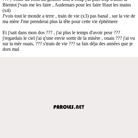
Bientot j'vais me les faire , Audemars pour les faire Haut les mains
(x4)
J'vois tout le monde a terre , train de vie (x3) pas banal , sur la vie de
ma mère J'me prenderai plus la tête pour cette vie éphèmere
Et j'sait dans mon dos ??? , j'ai plus le temps d'avoir peur ???
j'regardais le ciel j'ai q'une envie sortir de la misère , ouais ??? j'ai vu
sur la mèr ouais, ??? s'train de vie ??? sa fais déja des années que je
dors mal