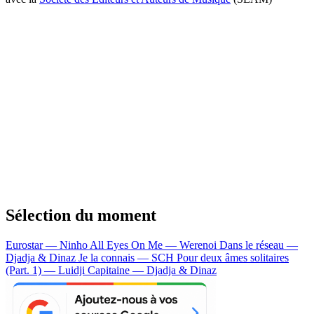
Sélection du moment
Eurostar — Ninho
All Eyes On Me — Werenoi
Dans le réseau —
Djadja & Dinaz
Je la connais — SCH
Pour deux âmes solitaires
(Part. 1) — Luidji
Capitaine — Djadja & Dinaz