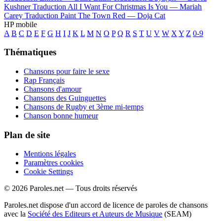
Kushner
Traduction All I Want For Christmas Is You —
Mariah
Carey
Traduction Paint The Town Red —
Doja Cat
HP mobile
A
B
C
D
E
F
G
H
I
J
K
L
M
N
O
P
Q
R
S
T
U
V
W
X
Y
Z
0-9
Thématiques
Chansons pour faire le sexe
Rap Français
Chansons d'amour
Chansons des Guinguettes
Chansons de Rugby et 3ème mi-temps
Chanson bonne humeur
Plan de site
Mentions légales
Paramètres cookies
Cookie Settings
© 2026 Paroles.net — Tous droits réservés
Paroles.net dispose d'un accord de licence de paroles de chansons
avec la
Société des Editeurs et Auteurs de Musique
(SEAM)