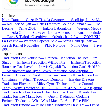
On aime
Notre Dame —
Gazo & Tiakola
Casanova —
Soolking
Laisse Moi
—
KeBlack
Saiyan —
Heuss L'enfoiré
Bolide Allemand —
SDM
Bécane —
Yamê
200K —
Tiakola
Laboratoire —
Werenoi
Meuda
—
Tiakola
Outro —
Gazo & Tiakola
Ailleurs —
Josman
Interlude
—
Gazo & Tiakola
Overdrive —
Ofenbach
1 2 3 4 —
ZOKUSH
La League —
Werenoi
Popcorn Salé —
Santa
Celui qui part —
Joseph Kamel
Nouvelles —
PLK
No love —
Ninho
Urus —
Favé
(FR)
Top traduction
Traduction Lose Yourself —
Eminem
Traduction The Real Slim
Shady —
Eminem
Traduction Without Me —
Eminem
Traduction
Someone You Loved —
Lewis Capaldi
Traduction Can't Hold Us
—
Macklemore and Ryan Lewis
Traduction Mockingbird —
Eminem
Traduction Another Love —
Tom Odell
Traduction Last
Christmas —
Wham
Traduction Demons —
Imagine Dragons
Traduction Flowers —
Miley Cyrus
Traduction Lose Control —
Teddy Swims
Traduction BESO —
ROSALÍA & Rauw Alejandro
Traduction Rockin' Around The Christmas Tree —
Brenda Lee
Traduction The Magic Key —
One-T
Traduction Godzilla —
Eminem
Traduction What Was I Made For? —
Billie Eilish
Traduction Emorio —
Billie Eilish
Traduction Daylight —
David