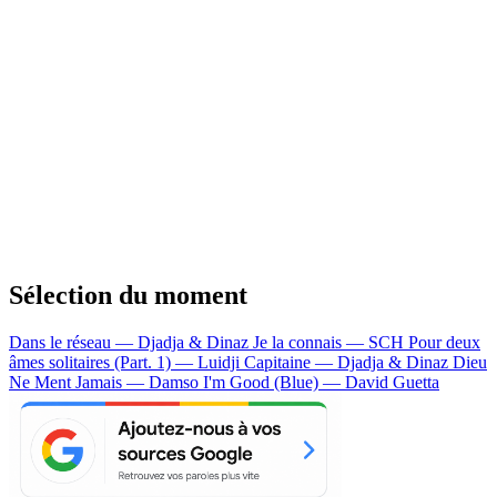
Sélection du moment
Dans le réseau — Djadja & Dinaz
Je la connais — SCH
Pour deux
âmes solitaires (Part. 1) — Luidji
Capitaine — Djadja & Dinaz
Dieu
Ne Ment Jamais — Damso
I'm Good (Blue) — David Guetta