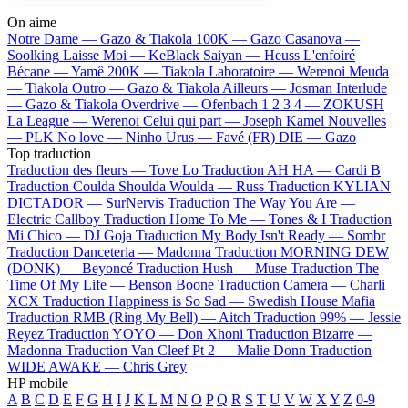
On aime
Notre Dame —
Gazo & Tiakola
100K —
Gazo
Casanova —
Soolking
Laisse Moi —
KeBlack
Saiyan —
Heuss L'enfoiré
Bécane —
Yamê
200K —
Tiakola
Laboratoire —
Werenoi
Meuda
—
Tiakola
Outro —
Gazo & Tiakola
Ailleurs —
Josman
Interlude
—
Gazo & Tiakola
Overdrive —
Ofenbach
1 2 3 4 —
ZOKUSH
La League —
Werenoi
Celui qui part —
Joseph Kamel
Nouvelles
—
PLK
No love —
Ninho
Urus —
Favé (FR)
DIE —
Gazo
Top traduction
Traduction des fleurs —
Tove Lo
Traduction AH HA —
Cardi B
Traduction Coulda Shoulda Woulda —
Russ
Traduction KYLIAN
DICTADOR —
SurNervis
Traduction The Way You Are —
Electric Callboy
Traduction Home To Me —
Tones & I
Traduction
Mi Chico —
DJ Goja
Traduction My Body Isn't Ready —
Sombr
Traduction Danceteria —
Madonna
Traduction MORNING DEW
(DONK) —
Beyoncé
Traduction Hush —
Muse
Traduction The
Time Of My Life —
Benson Boone
Traduction Camera —
Charli
XCX
Traduction Happiness is So Sad —
Swedish House Mafia
Traduction RMB (Ring My Bell) —
Aitch
Traduction 99% —
Jessie
Reyez
Traduction YOYO —
Don Xhoni
Traduction Bizarre —
Madonna
Traduction Van Cleef Pt 2 —
Malie Donn
Traduction
WIDE AWAKE —
Chris Grey
HP mobile
A
B
C
D
E
F
G
H
I
J
K
L
M
N
O
P
Q
R
S
T
U
V
W
X
Y
Z
0-9