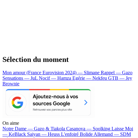
Sélection du moment
Mon amour (France Eurovision 2024) — Slimane
Rappel — Gazo
Sensations — JuL
Nocif — Hamza
Egérie — Nekfeu
GTB — Jey
Brownie
On aime
Notre Dame —
Gazo & Tiakola
Casanova —
Soolking
Laisse Moi
—
KeBlack
Saiyan —
Heuss L'enfoiré
Bolide Allemand —
SDM