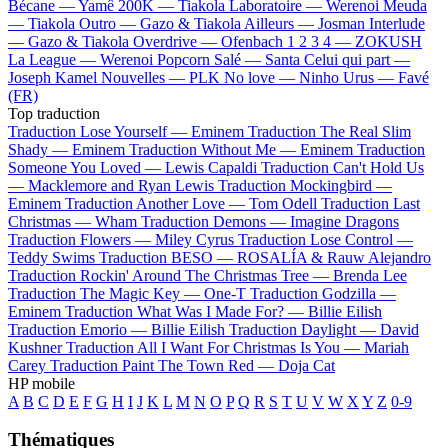
Bécane —
Yamê
200K —
Tiakola
Laboratoire —
Werenoi
Meuda
—
Tiakola
Outro —
Gazo & Tiakola
Ailleurs —
Josman
Interlude
—
Gazo & Tiakola
Overdrive —
Ofenbach
1 2 3 4 —
ZOKUSH
La League —
Werenoi
Popcorn Salé —
Santa
Celui qui part —
Joseph Kamel
Nouvelles —
PLK
No love —
Ninho
Urus —
Favé
(FR)
Top traduction
Traduction Lose Yourself —
Eminem
Traduction The Real Slim
Shady —
Eminem
Traduction Without Me —
Eminem
Traduction
Someone You Loved —
Lewis Capaldi
Traduction Can't Hold Us
—
Macklemore and Ryan Lewis
Traduction Mockingbird —
Eminem
Traduction Another Love —
Tom Odell
Traduction Last
Christmas —
Wham
Traduction Demons —
Imagine Dragons
Traduction Flowers —
Miley Cyrus
Traduction Lose Control —
Teddy Swims
Traduction BESO —
ROSALÍA & Rauw Alejandro
Traduction Rockin' Around The Christmas Tree —
Brenda Lee
Traduction The Magic Key —
One-T
Traduction Godzilla —
Eminem
Traduction What Was I Made For? —
Billie Eilish
Traduction Emorio —
Billie Eilish
Traduction Daylight —
David
Kushner
Traduction All I Want For Christmas Is You —
Mariah
Carey
Traduction Paint The Town Red —
Doja Cat
HP mobile
A
B
C
D
E
F
G
H
I
J
K
L
M
N
O
P
Q
R
S
T
U
V
W
X
Y
Z
0-9
Thématiques