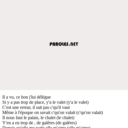
Il a vu, ce bon j'lui délègue
Si y a pas trop de place, y'a le valet (y'a le valet)
C'est une erreur, il sait pas c'qu'il vaut
Même à l'époque on savait c'qu'on valait (c'qu'on valait)
Il nous faut le palais, le chalet (le chalet)
Y'en a eu trop de , de galères (de galères)
Depuis qu'elle me parle elle m'aime (elle m'aime)