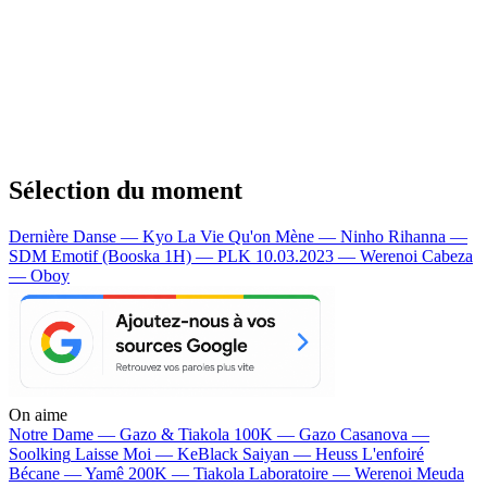
Sélection du moment
Dernière Danse — Kyo
La Vie Qu'on Mène — Ninho
Rihanna —
SDM
Emotif (Booska 1H) — PLK
10.03.2023 — Werenoi
Cabeza
— Oboy
On aime
Notre Dame —
Gazo & Tiakola
100K —
Gazo
Casanova —
Soolking
Laisse Moi —
KeBlack
Saiyan —
Heuss L'enfoiré
Bécane —
Yamê
200K —
Tiakola
Laboratoire —
Werenoi
Meuda