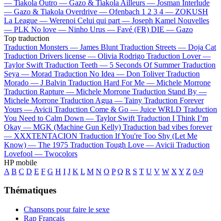
—
Tiakola
Outro —
Gazo & Tiakola
Ailleurs —
Josman
Interlude
—
Gazo & Tiakola
Overdrive —
Ofenbach
1 2 3 4 —
ZOKUSH
La League —
Werenoi
Celui qui part —
Joseph Kamel
Nouvelles
—
PLK
No love —
Ninho
Urus —
Favé (FR)
DIE —
Gazo
Top traduction
Traduction Monsters —
James Blunt
Traduction Streets —
Doja Cat
Traduction Drivers license —
Olivia Rodrigo
Traduction Lover —
Taylor Swift
Traduction Teeth —
5 Seconds Of Summer
Traduction
Seya —
Morad
Traduction No Idea —
Don Toliver
Traduction
Morado —
J Balvin
Traduction Hard For Me —
Michele Morrone
Traduction Rapture —
Michele Morrone
Traduction Stand By —
Michele Morrone
Traduction Agua —
Tainy
Traduction Forever
Yours —
Avicii
Traduction Come & Go —
Juice WRLD
Traduction
You Need to Calm Down —
Taylor Swift
Traduction I Think I’m
Okay —
MGK (Machine Gun Kelly)
Traduction bad vibes forever
—
XXXTENTACION
Traduction If You're Too Shy (Let Me
Know) —
The 1975
Traduction Tough Love —
Avicii
Traduction
Lovefool —
Twocolors
HP mobile
A
B
C
D
E
F
G
H
I
J
K
L
M
N
O
P
Q
R
S
T
U
V
W
X
Y
Z
0-9
Thématiques
Chansons pour faire le sexe
Rap Français