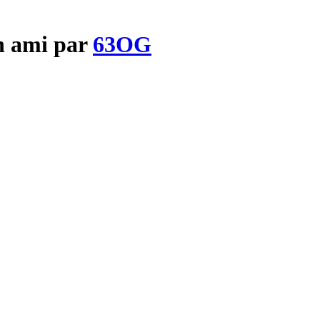
un ami par
63OG