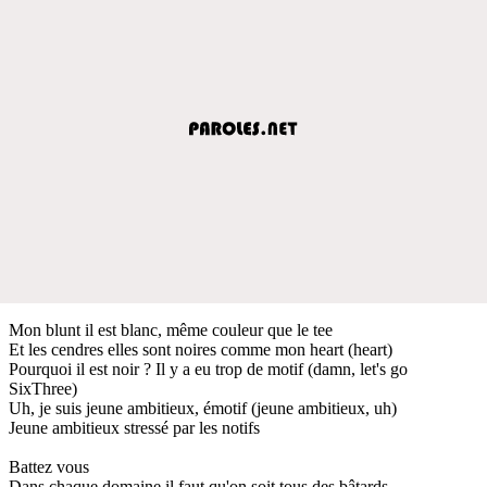
Mon blunt il est blanc, même couleur que le tee
Et les cendres elles sont noires comme mon heart (heart)
Pourquoi il est noir ? Il y a eu trop de motif (damn, let's go
SixThree)
Uh, je suis jeune ambitieux, émotif (jeune ambitieux, uh)
Jeune ambitieux stressé par les notifs
Battez vous
Dans chaque domaine il faut qu'on soit tous des bâtards