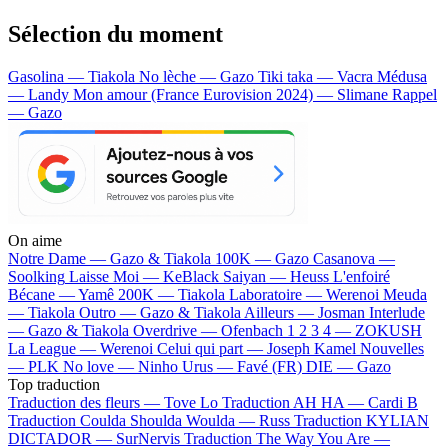
Sélection du moment
Gasolina — Tiakola
No lèche — Gazo
Tiki taka — Vacra
Médusa
— Landy
Mon amour (France Eurovision 2024) — Slimane
Rappel
— Gazo
On aime
Notre Dame —
Gazo & Tiakola
100K —
Gazo
Casanova —
Soolking
Laisse Moi —
KeBlack
Saiyan —
Heuss L'enfoiré
Bécane —
Yamê
200K —
Tiakola
Laboratoire —
Werenoi
Meuda
—
Tiakola
Outro —
Gazo & Tiakola
Ailleurs —
Josman
Interlude
—
Gazo & Tiakola
Overdrive —
Ofenbach
1 2 3 4 —
ZOKUSH
La League —
Werenoi
Celui qui part —
Joseph Kamel
Nouvelles
—
PLK
No love —
Ninho
Urus —
Favé (FR)
DIE —
Gazo
Top traduction
Traduction des fleurs —
Tove Lo
Traduction AH HA —
Cardi B
Traduction Coulda Shoulda Woulda —
Russ
Traduction KYLIAN
DICTADOR —
SurNervis
Traduction The Way You Are —