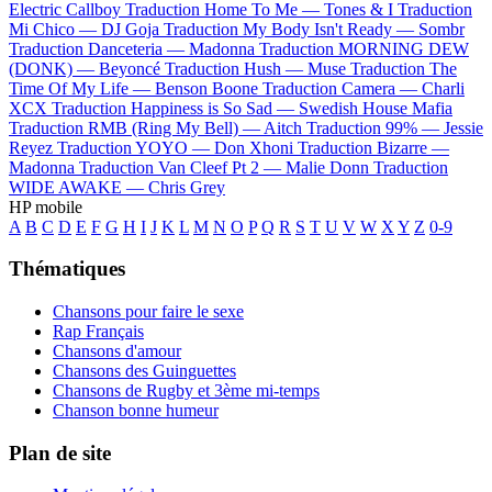
Electric Callboy
Traduction Home To Me —
Tones & I
Traduction
Mi Chico —
DJ Goja
Traduction My Body Isn't Ready —
Sombr
Traduction Danceteria —
Madonna
Traduction MORNING DEW
(DONK) —
Beyoncé
Traduction Hush —
Muse
Traduction The
Time Of My Life —
Benson Boone
Traduction Camera —
Charli
XCX
Traduction Happiness is So Sad —
Swedish House Mafia
Traduction RMB (Ring My Bell) —
Aitch
Traduction 99% —
Jessie
Reyez
Traduction YOYO —
Don Xhoni
Traduction Bizarre —
Madonna
Traduction Van Cleef Pt 2 —
Malie Donn
Traduction
WIDE AWAKE —
Chris Grey
HP mobile
A
B
C
D
E
F
G
H
I
J
K
L
M
N
O
P
Q
R
S
T
U
V
W
X
Y
Z
0-9
Thématiques
Chansons pour faire le sexe
Rap Français
Chansons d'amour
Chansons des Guinguettes
Chansons de Rugby et 3ème mi-temps
Chanson bonne humeur
Plan de site