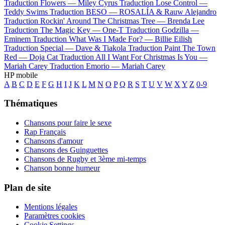
Traduction Flowers —
Miley Cyrus
Traduction Lose Control —
Teddy Swims
Traduction BESO —
ROSALÍA & Rauw Alejandro
Traduction Rockin' Around The Christmas Tree —
Brenda Lee
Traduction The Magic Key —
One-T
Traduction Godzilla —
Eminem
Traduction What Was I Made For? —
Billie Eilish
Traduction Special —
Dave & Tiakola
Traduction Paint The Town
Red —
Doja Cat
Traduction All I Want For Christmas Is You —
Mariah Carey
Traduction Emorio —
Mariah Carey
HP mobile
A
B
C
D
E
F
G
H
I
J
K
L
M
N
O
P
Q
R
S
T
U
V
W
X
Y
Z
0-9
Thématiques
Chansons pour faire le sexe
Rap Français
Chansons d'amour
Chansons des Guinguettes
Chansons de Rugby et 3ème mi-temps
Chanson bonne humeur
Plan de site
Mentions légales
Paramètres cookies
Cookie Settings