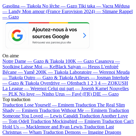
Gasolina — Tiakola
No lèche — Gazo
Tiki taka — Vacra
Médusa
— Landy
Mon amour (France Eurovision 2024) — Slimane
Rappel
— Gazo
On aime
Notre Dame —
Gazo & Tiakola
100K —
Gazo
Casanova —
Soolking
Laisse Moi —
KeBlack
Saiyan —
Heuss L'enfoiré
Bécane —
Yamê
200K —
Tiakola
Laboratoire —
Werenoi
Meuda
—
Tiakola
Outro —
Gazo & Tiakola
Ailleurs —
Josman
Interlude
—
Gazo & Tiakola
Overdrive —
Ofenbach
1 2 3 4 —
ZOKUSH
La League —
Werenoi
Celui qui part —
Joseph Kamel
Nouvelles
—
PLK
No love —
Ninho
Urus —
Favé (FR)
DIE —
Gazo
Top traduction
Traduction Lose Yourself —
Eminem
Traduction The Real Slim
Shady —
Eminem
Traduction Without Me —
Eminem
Traduction
Someone You Loved —
Lewis Capaldi
Traduction Another Love
—
Tom Odell
Traduction Mockingbird —
Eminem
Traduction Can't
Hold Us —
Macklemore and Ryan Lewis
Traduction Last
Christmas —
Wham
Traduction Demons —
Imagine Dragons