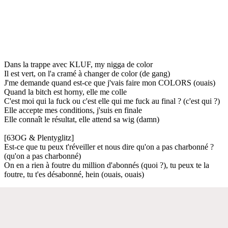
Dans la trappe avec KLUF, my nigga de color
Il est vert, on l'a cramé à changer de color (de gang)
J'me demande quand est-ce que j'vais faire mon COLORS (ouais)
Quand la bitch est horny, elle me colle
C'est moi qui la fuck ou c'est elle qui me fuck au final ? (c'est qui ?)
Elle accepte mes conditions, j'suis en finale
Elle connaît le résultat, elle attend sa wig (damn)
[63OG & Plentyglitz]
Est-ce que tu peux t'réveiller et nous dire qu'on a pas charbonné ?
(qu'on a pas charbonné)
On en a rien à foutre du million d'abonnés (quoi ?), tu peux te la
foutre, tu t'es désabonné, hein (ouais, ouais)