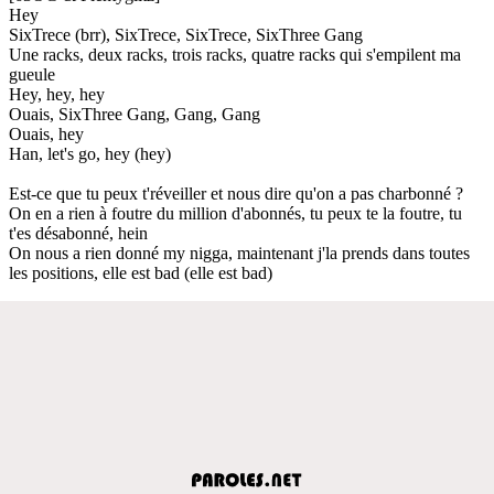
Hey
SixTrece (brr), SixTrece, SixTrece, SixThree Gang
Une racks, deux racks, trois racks, quatre racks qui s'empilent ma
gueule
Hey, hey, hey
Ouais, SixThree Gang, Gang, Gang
Ouais, hey
Han, let's go, hey (hey)
Est-ce que tu peux t'réveiller et nous dire qu'on a pas charbonné ?
On en a rien à foutre du million d'abonnés, tu peux te la foutre, tu
t'es désabonné, hein
On nous a rien donné my nigga, maintenant j'la prends dans toutes
les positions, elle est bad (elle est bad)