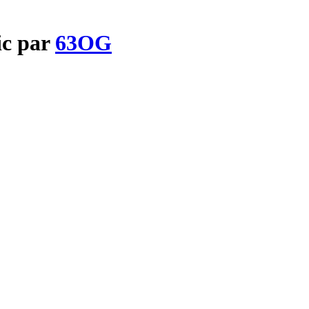
ic par
63OG