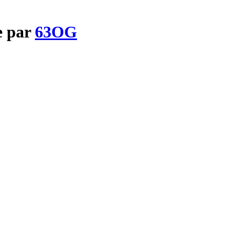
e par
63OG