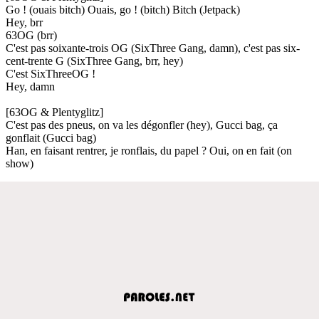
Go ! (ouais bitch) Ouais, go ! (bitch) Bitch (Jetpack)
Hey, brr
63OG (brr)
C'est pas soixante-trois OG (SixThree Gang, damn), c'est pas six-
cent-trente G (SixThree Gang, brr, hey)
C'est SixThreeOG !
Hey, damn
[63OG & Plentyglitz]
C'est pas des pneus, on va les dégonfler (hey), Gucci bag, ça
gonflait (Gucci bag)
Han, en faisant rentrer, je ronflais, du papel ? Oui, on en fait (on
show)