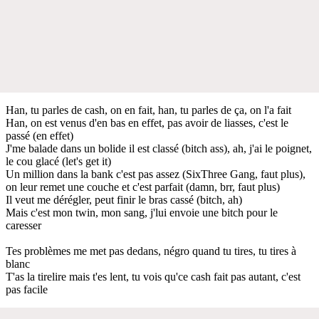
Han, tu parles de cash, on en fait, han, tu parles de ça, on l'a fait
Han, on est venus d'en bas en effet, pas avoir de liasses, c'est le
passé (en effet)
J'me balade dans un bolide il est classé (bitch ass), ah, j'ai le poignet,
le cou glacé (let's get it)
Un million dans la bank c'est pas assez (SixThree Gang, faut plus),
on leur remet une couche et c'est parfait (damn, brr, faut plus)
Il veut me dérégler, peut finir le bras cassé (bitch, ah)
Mais c'est mon twin, mon sang, j'lui envoie une bitch pour le
caresser
Tes problèmes me met pas dedans, négro quand tu tires, tu tires à
blanc
T'as la tirelire mais t'es lent, tu vois qu'ce cash fait pas autant, c'est
pas facile