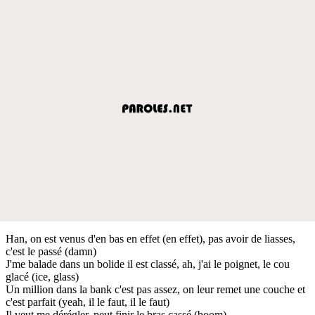
Han, on est venus d'en bas en effet (en effet), pas avoir de liasses,
c'est le passé (damn)
J'me balade dans un bolide il est classé, ah, j'ai le poignet, le cou
glacé (ice, glass)
Un million dans la bank c'est pas assez, on leur remet une couche et
c'est parfait (yeah, il le faut, il le faut)
Il veut me dérégler, peut finir le bras cassé (boom)