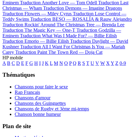
Eminem
Traduction Another Love —
Tom Odell
Traduction Last
Christmas —
Wham
Traduction Demons —
Imagine Dragons
Traduction Flowers —
Miley Cyrus
Traduction Lose Control —
Teddy Swims
Traduction BESO —
ROSALÍA & Rauw Alejandro
Traduction Rockin' Around The Christmas Tree —
Brenda Lee
Traduction The Magic Key —
One-T
Traduction Godzilla —
Eminem
Traduction What Was I Made For? —
Billie Eilish
Traduction Emorio —
Billie Eilish
Traduction Daylight —
David
Kushner
Traduction All I Want For Christmas Is You —
Mariah
Carey
Traduction Paint The Town Red —
Doja Cat
HP mobile
A
B
C
D
E
F
G
H
I
J
K
L
M
N
O
P
Q
R
S
T
U
V
W
X
Y
Z
0-9
Thématiques
Chansons pour faire le sexe
Rap Français
Chansons d'amour
Chansons des Guinguettes
Chansons de Rugby et 3ème mi-temps
Chanson bonne humeur
Plan de site