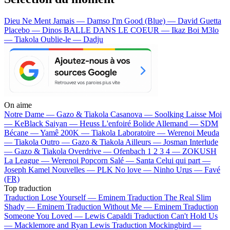
Dieu Ne Ment Jamais — Damso
I'm Good (Blue) — David Guetta
Placebo — Dinos
BALLE DANS LE COEUR — Ikaz Boi
M3lo
— Tiakola
Oublie-le — Dadju
On aime
Notre Dame —
Gazo & Tiakola
Casanova —
Soolking
Laisse Moi
—
KeBlack
Saiyan —
Heuss L'enfoiré
Bolide Allemand —
SDM
Bécane —
Yamê
200K —
Tiakola
Laboratoire —
Werenoi
Meuda
—
Tiakola
Outro —
Gazo & Tiakola
Ailleurs —
Josman
Interlude
—
Gazo & Tiakola
Overdrive —
Ofenbach
1 2 3 4 —
ZOKUSH
La League —
Werenoi
Popcorn Salé —
Santa
Celui qui part —
Joseph Kamel
Nouvelles —
PLK
No love —
Ninho
Urus —
Favé
(FR)
Top traduction
Traduction Lose Yourself —
Eminem
Traduction The Real Slim
Shady —
Eminem
Traduction Without Me —
Eminem
Traduction
Someone You Loved —
Lewis Capaldi
Traduction Can't Hold Us
—
Macklemore and Ryan Lewis
Traduction Mockingbird —