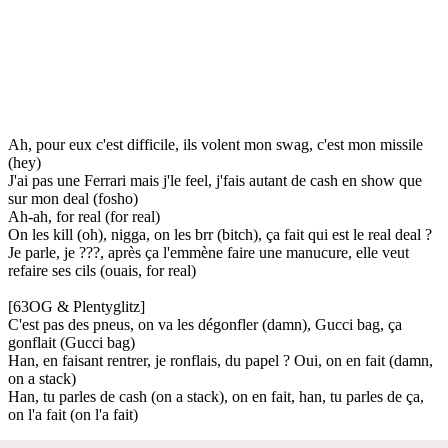
Ah, pour eux c'est difficile, ils volent mon swag, c'est mon missile
(hey)
J'ai pas une Ferrari mais j'le feel, j'fais autant de cash en show que
sur mon deal (fosho)
Ah-ah, for real (for real)
On les kill (oh), nigga, on les brr (bitch), ça fait qui est le real deal ?
Je parle, je ???, après ça l'emmène faire une manucure, elle veut
refaire ses cils (ouais, for real)
[63OG & Plentyglitz]
C'est pas des pneus, on va les dégonfler (damn), Gucci bag, ça
gonflait (Gucci bag)
Han, en faisant rentrer, je ronflais, du papel ? Oui, on en fait (damn,
on a stack)
Han, tu parles de cash (on a stack), on en fait, han, tu parles de ça,
on l'a fait (on l'a fait)