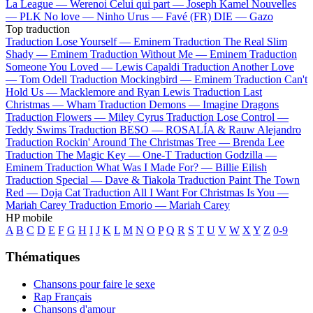
La League —
Werenoi
Celui qui part —
Joseph Kamel
Nouvelles
—
PLK
No love —
Ninho
Urus —
Favé (FR)
DIE —
Gazo
Top traduction
Traduction Lose Yourself —
Eminem
Traduction The Real Slim
Shady —
Eminem
Traduction Without Me —
Eminem
Traduction
Someone You Loved —
Lewis Capaldi
Traduction Another Love
—
Tom Odell
Traduction Mockingbird —
Eminem
Traduction Can't
Hold Us —
Macklemore and Ryan Lewis
Traduction Last
Christmas —
Wham
Traduction Demons —
Imagine Dragons
Traduction Flowers —
Miley Cyrus
Traduction Lose Control —
Teddy Swims
Traduction BESO —
ROSALÍA & Rauw Alejandro
Traduction Rockin' Around The Christmas Tree —
Brenda Lee
Traduction The Magic Key —
One-T
Traduction Godzilla —
Eminem
Traduction What Was I Made For? —
Billie Eilish
Traduction Special —
Dave & Tiakola
Traduction Paint The Town
Red —
Doja Cat
Traduction All I Want For Christmas Is You —
Mariah Carey
Traduction Emorio —
Mariah Carey
HP mobile
A
B
C
D
E
F
G
H
I
J
K
L
M
N
O
P
Q
R
S
T
U
V
W
X
Y
Z
0-9
Thématiques
Chansons pour faire le sexe
Rap Français
Chansons d'amour