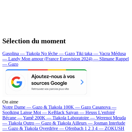
Sélection du moment
Gasolina — Tiakola
No lèche — Gazo
Tiki taka — Vacra
Médusa
— Landy
Mon amour (France Eurovision 2024) — Slimane
Rappel
— Gazo
On aime
Notre Dame —
Gazo & Tiakola
100K —
Gazo
Casanova —
Soolking
Laisse Moi —
KeBlack
Saiyan —
Heuss L'enfoiré
Bécane —
Yamê
200K —
Tiakola
Laboratoire —
Werenoi
Meuda
—
Tiakola
Outro —
Gazo & Tiakola
Ailleurs —
Josman
Interlude
—
Gazo & Tiakola
Overdrive —
Ofenbach
1 2 3 4 —
ZOKUSH