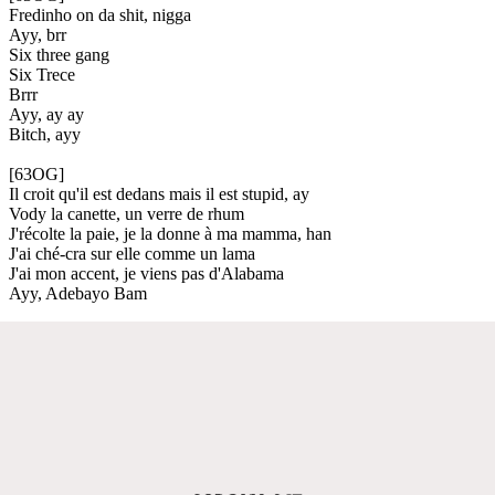
Fredinho on da shit, nigga
Ayy, brr
Six three gang
Six Trece
Brrr
Ayy, ay ay
Bitch, ayy
[63OG]
Il croit qu'il est dedans mais il est stupid, ay
Vody la canette, un verre de rhum
J'récolte la paie, je la donne à ma mamma, han
J'ai ché-cra sur elle comme un lama
J'ai mon accent, je viens pas d'Alabama
Ayy, Adebayo Bam