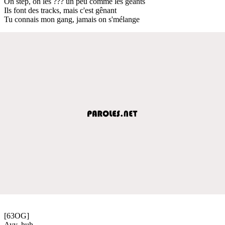
On step, on les ??? un peu comme les géants
Ils font des tracks, mais c'est gênant
Tu connais mon gang, jamais on s'mélange
[63OG]
Ayy, huh