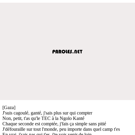
[Gaza]
J'suis cagoulé, ganté, j'sais plus sur qui compter
Non, petit, t'as qu'le TEC à la Ngolo Kanté
Chaque seconde est comptée, j'fais ça simple sans pitié
J'défouraille sur tout l'monde, peu importe dans quel camp t'es
En vrai, j'sais pas qui t'es, j'te vois venir de loin