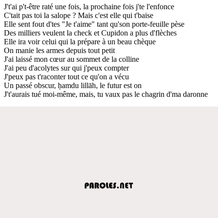
J't'ai p't-être raté une fois, la prochaine fois j'te l'enfonce
C'tait pas toi la salope ? Mais c'est elle qui t'baise
Elle sent fout d'tes "Je t'aime" tant qu'son porte-feuille pèse
Des milliers veulent la check et Cupidon a plus d'flèches
Elle ira voir celui qui la prépare à un beau chèque
On manie les armes depuis tout petit
J'ai laissé mon cœur au sommet de la colline
J'ai peu d'acolytes sur qui j'peux compter
J'peux pas t'raconter tout ce qu'on a vécu
Un passé obscur, ḥamdu lillāh, le futur est on
J't'aurais tué moi-même, mais, tu vaux pas le chagrin d'ma daronne