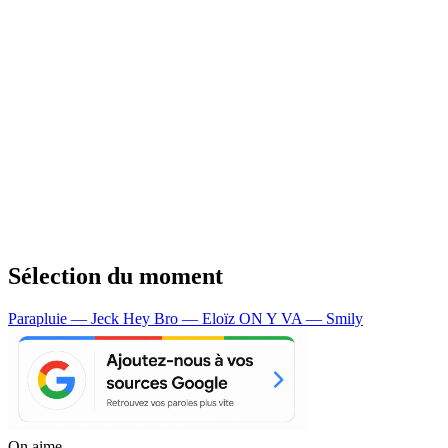
Sélection du moment
Parapluie — Jeck
Hey Bro — Eloïz
ON Y VA — Smily
On aime