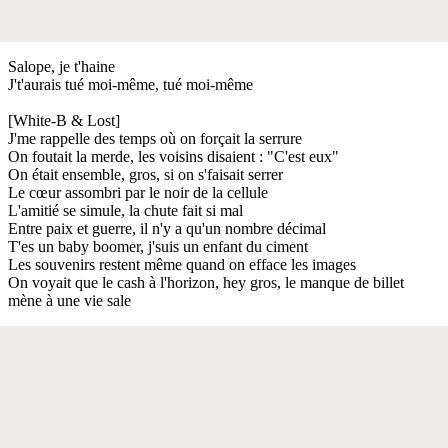
Salope, je t'haine
J't'aurais tué moi-mêmе, tué moi-même
[White-B & Lost]
J'me rappellе des temps où on forçait la serrure
On foutait la merde, les voisins disaient : "C'est eux"
On était ensemble, gros, si on s'faisait serrer
Le cœur assombri par le noir de la cellule
L'amitié se simule, la chute fait si mal
Entre paix et guerre, il n'y a qu'un nombre décimal
T'es un baby boomer, j'suis un enfant du ciment
Les souvenirs restent même quand on efface les images
On voyait que le cash à l'horizon, hey gros, le manque de billet
mène à une vie sale