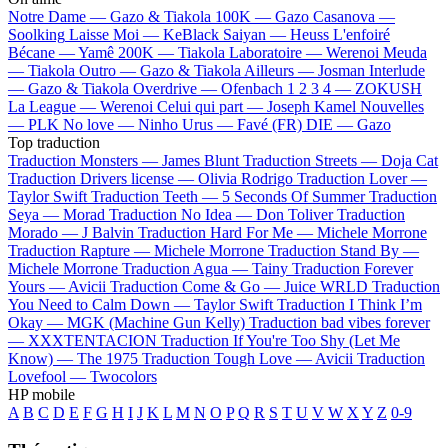
Notre Dame —
Gazo & Tiakola
100K —
Gazo
Casanova —
Soolking
Laisse Moi —
KeBlack
Saiyan —
Heuss L'enfoiré
Bécane —
Yamê
200K —
Tiakola
Laboratoire —
Werenoi
Meuda
—
Tiakola
Outro —
Gazo & Tiakola
Ailleurs —
Josman
Interlude
—
Gazo & Tiakola
Overdrive —
Ofenbach
1 2 3 4 —
ZOKUSH
La League —
Werenoi
Celui qui part —
Joseph Kamel
Nouvelles
—
PLK
No love —
Ninho
Urus —
Favé (FR)
DIE —
Gazo
Top traduction
Traduction Monsters —
James Blunt
Traduction Streets —
Doja Cat
Traduction Drivers license —
Olivia Rodrigo
Traduction Lover —
Taylor Swift
Traduction Teeth —
5 Seconds Of Summer
Traduction
Seya —
Morad
Traduction No Idea —
Don Toliver
Traduction
Morado —
J Balvin
Traduction Hard For Me —
Michele Morrone
Traduction Rapture —
Michele Morrone
Traduction Stand By —
Michele Morrone
Traduction Agua —
Tainy
Traduction Forever
Yours —
Avicii
Traduction Come & Go —
Juice WRLD
Traduction
You Need to Calm Down —
Taylor Swift
Traduction I Think I’m
Okay —
MGK (Machine Gun Kelly)
Traduction bad vibes forever
—
XXXTENTACION
Traduction If You're Too Shy (Let Me
Know) —
The 1975
Traduction Tough Love —
Avicii
Traduction
Lovefool —
Twocolors
HP mobile
A
B
C
D
E
F
G
H
I
J
K
L
M
N
O
P
Q
R
S
T
U
V
W
X
Y
Z
0-9