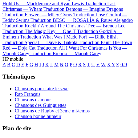
Hold Us —
Macklemore and Ryan Lewis
Traduction Last
Christmas —
Wham
Traduction Demons —
Imagine Dragons
Traduction Flowers —
Miley Cyrus
Traduction Lose Control —
Teddy Swims
Traduction BESO —
ROSALÍA & Rauw Alejandro
Traduction Rockin' Around The Christmas Tree —
Brenda Lee
Traduction The Magic Key —
One-T
Traduction Godzilla —
Eminem
Traduction What Was I Made For? —
Billie Eilish
Traduction Special —
Dave & Tiakola
Traduction Paint The Town
Red —
Doja Cat
Traduction All I Want For Christmas Is You —
Mariah Carey
Traduction Emorio —
Mariah Carey
HP mobile
A
B
C
D
E
F
G
H
I
J
K
L
M
N
O
P
Q
R
S
T
U
V
W
X
Y
Z
0-9
Thématiques
Chansons pour faire le sexe
Rap Français
Chansons d'amour
Chansons des Guinguettes
Chansons de Rugby et 3ème mi-temps
Chanson bonne humeur
Plan de site