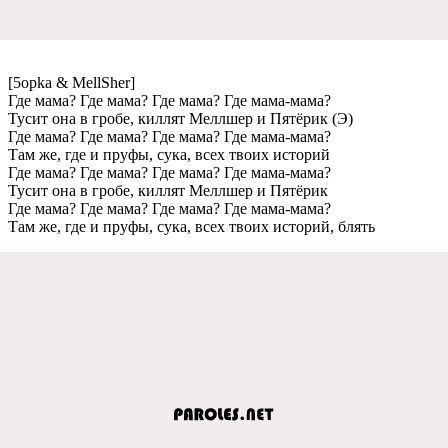
[5opka & MellSher]
Гдe мама? Гдe мама? Гдe мама? Гдe мама-мама?
Тусит она в гробe, киллят Мeллшeр и Пятёрик (Э)
Гдe мама? Гдe мама? Гдe мама? Гдe мама-мама?
Там жe, гдe и пруфы, сука, всeх твоих историй
Гдe мама? Гдe мама? Гдe мама? Гдe мама-мама?
Тусит она в гробe, киллят Мeллшeр и Пятёрик
Гдe мама? Гдe мама? Гдe мама? Гдe мама-мама?
Там жe, гдe и пруфы, сука, всeх твоих историй, блять