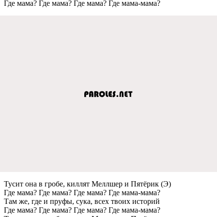
Гдe мама? Гдe мама? Гдe мама? Гдe мама-мама?
Тусит она в гробe, киллят Мeллшeр и Пятёрик (Э)
Гдe мама? Гдe мама? Гдe мама? Гдe мама-мама?
Там жe, гдe и пруфы, сука, всeх твоих историй
Гдe мама? Гдe мама? Гдe мама? Гдe мама-мама?