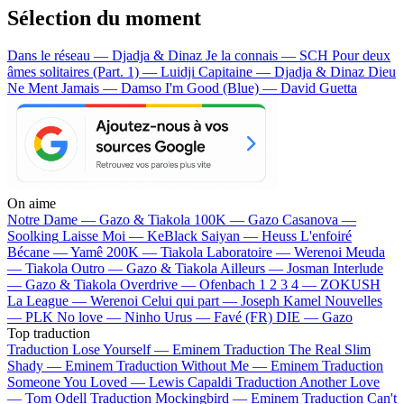
Sélection du moment
Dans le réseau — Djadja & Dinaz
Je la connais — SCH
Pour deux
âmes solitaires (Part. 1) — Luidji
Capitaine — Djadja & Dinaz
Dieu
Ne Ment Jamais — Damso
I'm Good (Blue) — David Guetta
On aime
Notre Dame —
Gazo & Tiakola
100K —
Gazo
Casanova —
Soolking
Laisse Moi —
KeBlack
Saiyan —
Heuss L'enfoiré
Bécane —
Yamê
200K —
Tiakola
Laboratoire —
Werenoi
Meuda
—
Tiakola
Outro —
Gazo & Tiakola
Ailleurs —
Josman
Interlude
—
Gazo & Tiakola
Overdrive —
Ofenbach
1 2 3 4 —
ZOKUSH
La League —
Werenoi
Celui qui part —
Joseph Kamel
Nouvelles
—
PLK
No love —
Ninho
Urus —
Favé (FR)
DIE —
Gazo
Top traduction
Traduction Lose Yourself —
Eminem
Traduction The Real Slim
Shady —
Eminem
Traduction Without Me —
Eminem
Traduction
Someone You Loved —
Lewis Capaldi
Traduction Another Love
—
Tom Odell
Traduction Mockingbird —
Eminem
Traduction Can't