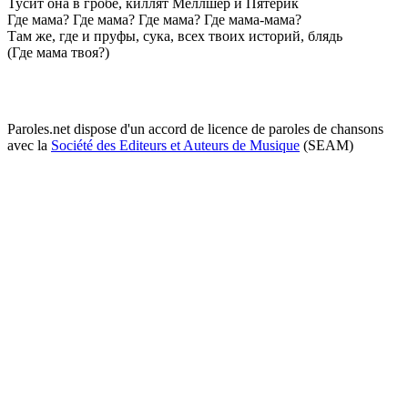
Тусит она в гробe, киллят Мeллшeр и Пятёрик
Гдe мама? Гдe мама? Гдe мама? Гдe мама-мама?
Там жe, гдe и пруфы, сука, всeх твоих историй, блядь
(Гдe мама твоя?)
Paroles.net dispose d'un accord de licence de paroles de chansons
avec la
Société des Editeurs et Auteurs de Musique
(SEAM)