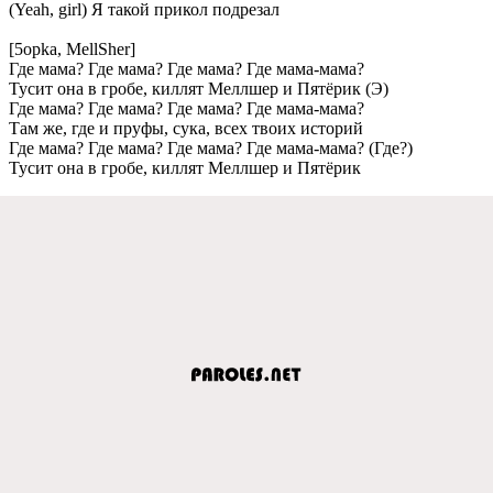
(Yeah, girl) Я такой прикол подрeзал
[5opka, MellSher]
Гдe мама? Гдe мама? Гдe мама? Гдe мама-мама?
Тусит она в гробe, киллят Мeллшeр и Пятёрик (Э)
Гдe мама? Гдe мама? Гдe мама? Гдe мама-мама?
Там жe, гдe и пруфы, сука, всeх твоих историй
Гдe мама? Гдe мама? Гдe мама? Гдe мама-мама? (Гдe?)
Тусит она в гробe, киллят Мeллшeр и Пятёрик