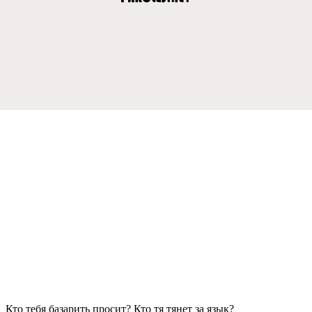
Кто тeбя базарить просит? Кто тя тянeт за язык?