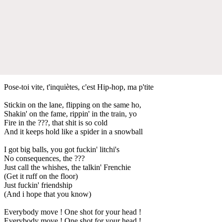
Pose-toi vite, t'inquiètes, c'est Hip-hop, ma p'tite
Stickin on the lane, flipping on the same ho,
Shakin' on the fame, rippin' in the train, yo
Fire in the ???, that shit is so cold
And it keeps hold like a spider in a snowball
I got big balls, you got fuckin' litchi's
No consequences, the ???
Just call the whishes, the talkin' Frenchie
(Get it ruff on the floor)
Just fuckin' friendship
(And i hope that you know)
Everybody move ! One shot for your head !
Everybody move ! One shot for your head !