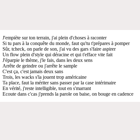
J'empiète sur ton terrain, j'ai plein d'choses à raconter
Si tu pars à la conquête du monde, faut qu'tu t'prépares à pomper
Sûr, tcheck, on parle de son, j'ai vu des gars s'faire aspirer
Un flow plein d'style qui déracine et qui t'efface vite fait
J'éparpie le thème, j'le fais, dans les deux sens
Arrête de geindre ou j'arrête le sample
C'est ça, c'est jamais deux sans
Trois, les wacks s'la jouent trop américaine
Ta place, faut la mériter sans passer par la case intérimaire
En vérité, j'reste intelligible, tout en s'marrant
Ecoute dans c'cas j'prends la parole on baise, on bouge en cadence