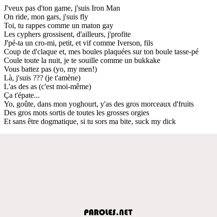
J'veux pas d'ton game, j'suis Iron Man
On ride, mon gars, j'suis fly
Toi, tu rappes comme un maton gay
Les cyphers grossisent, d'ailleurs, j'profite
J'pé-ta un cro-mi, petit, et vif comme Iverson, fils
Coup de d'claque et, mes boules plaquées sur ton boule tasse-pé
Coule toute la nuit, je te souille comme un bukkake
Vous battez pas (yo, my men!)
Là, j'suis ??? (je t'amène)
L'as des as (c'est moi-même)
Ça t'épate...
Yo, goûte, dans mon yoghourt, y'as des gros morceaux d'fruits
Des gros mots sortis de toutes les grosses orgies
Et sans être dogmatique, si tu sors ma bite, suck my dick