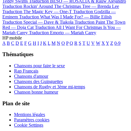
Teddy Swims
Traduction BESO —
ROSALÍA & Rauw Alejandro
Traduction Rockin' Around The Christmas Tree —
Brenda Lee
Traduction The Magic Key —
One-T
Traduction Godzilla —
Eminem
Traduction What Was I Made For? —
Billie Eilish
Traduction Special —
Dave & Tiakola
Traduction Paint The Town
Red —
Doja Cat
Traduction All I Want For Christmas Is You —
Mariah Carey
Traduction Emorio —
Mariah Carey
HP mobile
A
B
C
D
E
F
G
H
I
J
K
L
M
N
O
P
Q
R
S
T
U
V
W
X
Y
Z
0-9
Thématiques
Chansons pour faire le sexe
Rap Français
Chansons d'amour
Chansons des Guinguettes
Chansons de Rugby et 3ème mi-temps
Chanson bonne humeur
Plan de site
Mentions légales
Paramètres cookies
Cookie Settings