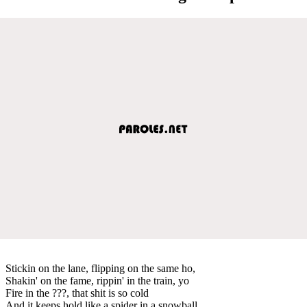
Stickin on the lane, flipping on the same ho,
Shakin' on the fame, rippin' in the train, yo
Fire in the ???, that shit is so cold
And it keeps hold like a spider in a snowball