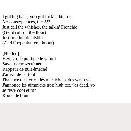
I got big balls, you got fuckin' litchi's
No consequences, the ???
Just call the whishes, the talkin' Frenchie
(Get it ruff on the floor)
Just fuckin' friendship
(And i hope that you know)
[Nekfeu]
Hey, yo, je pratique le yaourt
Saveur demi-écrémée
Rappeur de nuit éméché
J'arrive de partout
J'balance des lyrics des mic' tcheck des wesh yo
J'annonce les gimmicks trop high tec, t'es dead, yo
Je reste cool et fun
Roule de blunt