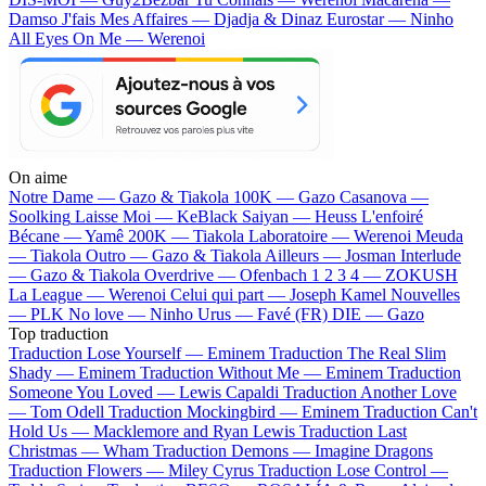
Damso
J'fais Mes Affaires — Djadja & Dinaz
Eurostar — Ninho
All Eyes On Me — Werenoi
On aime
Notre Dame —
Gazo & Tiakola
100K —
Gazo
Casanova —
Soolking
Laisse Moi —
KeBlack
Saiyan —
Heuss L'enfoiré
Bécane —
Yamê
200K —
Tiakola
Laboratoire —
Werenoi
Meuda
—
Tiakola
Outro —
Gazo & Tiakola
Ailleurs —
Josman
Interlude
—
Gazo & Tiakola
Overdrive —
Ofenbach
1 2 3 4 —
ZOKUSH
La League —
Werenoi
Celui qui part —
Joseph Kamel
Nouvelles
—
PLK
No love —
Ninho
Urus —
Favé (FR)
DIE —
Gazo
Top traduction
Traduction Lose Yourself —
Eminem
Traduction The Real Slim
Shady —
Eminem
Traduction Without Me —
Eminem
Traduction
Someone You Loved —
Lewis Capaldi
Traduction Another Love
—
Tom Odell
Traduction Mockingbird —
Eminem
Traduction Can't
Hold Us —
Macklemore and Ryan Lewis
Traduction Last
Christmas —
Wham
Traduction Demons —
Imagine Dragons
Traduction Flowers —
Miley Cyrus
Traduction Lose Control —