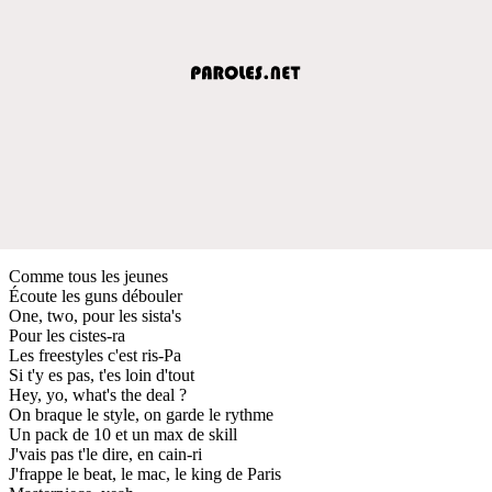
Comme tous les jeunes
Écoute les guns débouler
One, two, pour les sista's
Pour les cistes-ra
Les freestyles c'est ris-Pa
Si t'y es pas, t'es loin d'tout
Hey, yo, what's the deal ?
On braque le style, on garde le rythme
Un pack de 10 et un max de skill
J'vais pas t'le dire, en cain-ri
J'frappe le beat, le mac, le king de Paris