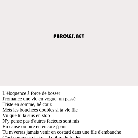
L'éloquence à force de bosser
J'romance une vie en vogue, un passé
Triste en somme, hé couz
Mets les bouchées doubles si ta vie file
Vu que tu la suis en stop
N'y pense pas d'autres facteurs sont mis
En cause ou pire en encore j'pars
Tu m'verras jamais venir en costard dans une file d'embauche
C'est comme ça j'ai pas la fibre du trader