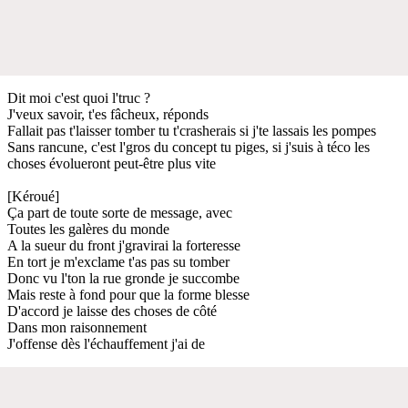
Dit moi c'est quoi l'truc ?
J'veux savoir, t'es fâcheux, réponds
Fallait pas t'laisser tomber tu t'crasherais si j'te lassais les pompes
Sans rancune, c'est l'gros du concept tu piges, si j'suis à téco les
choses évolueront peut-être plus vite
[Kéroué]
Ça part de toute sorte de message, avec
Toutes les galères du monde
A la sueur du front j'gravirai la forteresse
En tort je m'exclame t'as pas su tomber
Donc vu l'ton la rue gronde je succombe
Mais reste à fond pour que la forme blesse
D'accord je laisse des choses de côté
Dans mon raisonnement
J'offense dès l'échauffement j'ai de