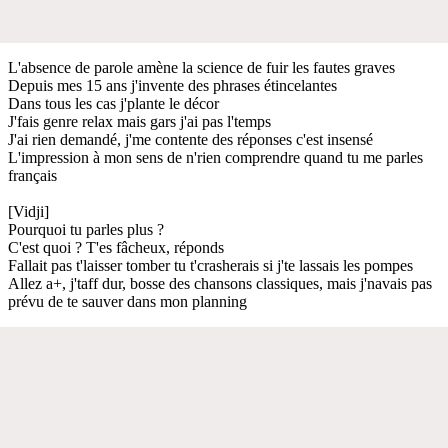
L'absence de parole amène la science de fuir les fautes graves
Depuis mes 15 ans j'invente des phrases étincelantes
Dans tous les cas j'plante le décor
J'fais genre relax mais gars j'ai pas l'temps
J'ai rien demandé, j'me contente des réponses c'est insensé
L'impression à mon sens de n'rien comprendre quand tu me parles
français
[Vidji]
Pourquoi tu parles plus ?
C'est quoi ? T'es fâcheux, réponds
Fallait pas t'laisser tomber tu t'crasherais si j'te lassais les pompes
Allez a+, j'taff dur, bosse des chansons classiques, mais j'navais pas
prévu de te sauver dans mon planning