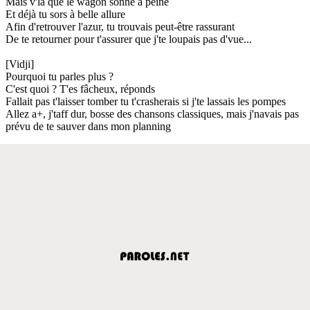
Mais v'la que le wagon sonne à peine
Et déjà tu sors à belle allure
Afin d'retrouver l'azur, tu trouvais peut-être rassurant
De te retourner pour t'assurer que j'te loupais pas d'vue...
[Vidji]
Pourquoi tu parles plus ?
C'est quoi ? T'es fâcheux, réponds
Fallait pas t'laisser tomber tu t'crasherais si j'te lassais les pompes
Allez a+, j'taff dur, bosse des chansons classiques, mais j'navais pas
prévu de te sauver dans mon planning