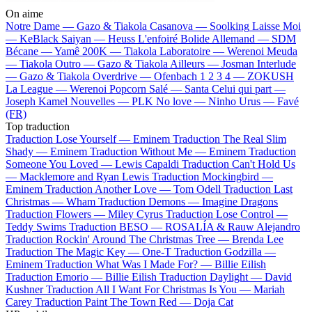
On aime
Notre Dame —
Gazo & Tiakola
Casanova —
Soolking
Laisse Moi
—
KeBlack
Saiyan —
Heuss L'enfoiré
Bolide Allemand —
SDM
Bécane —
Yamê
200K —
Tiakola
Laboratoire —
Werenoi
Meuda
—
Tiakola
Outro —
Gazo & Tiakola
Ailleurs —
Josman
Interlude
—
Gazo & Tiakola
Overdrive —
Ofenbach
1 2 3 4 —
ZOKUSH
La League —
Werenoi
Popcorn Salé —
Santa
Celui qui part —
Joseph Kamel
Nouvelles —
PLK
No love —
Ninho
Urus —
Favé
(FR)
Top traduction
Traduction Lose Yourself —
Eminem
Traduction The Real Slim
Shady —
Eminem
Traduction Without Me —
Eminem
Traduction
Someone You Loved —
Lewis Capaldi
Traduction Can't Hold Us
—
Macklemore and Ryan Lewis
Traduction Mockingbird —
Eminem
Traduction Another Love —
Tom Odell
Traduction Last
Christmas —
Wham
Traduction Demons —
Imagine Dragons
Traduction Flowers —
Miley Cyrus
Traduction Lose Control —
Teddy Swims
Traduction BESO —
ROSALÍA & Rauw Alejandro
Traduction Rockin' Around The Christmas Tree —
Brenda Lee
Traduction The Magic Key —
One-T
Traduction Godzilla —
Eminem
Traduction What Was I Made For? —
Billie Eilish
Traduction Emorio —
Billie Eilish
Traduction Daylight —
David
Kushner
Traduction All I Want For Christmas Is You —
Mariah
Carey
Traduction Paint The Town Red —
Doja Cat