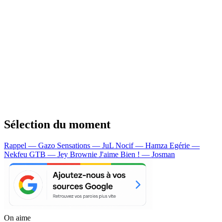
Sélection du moment
Rappel — Gazo
Sensations — JuL
Nocif — Hamza
Egérie —
Nekfeu
GTB — Jey Brownie
J'aime Bien ! — Josman
On aime