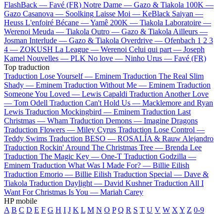
FlashBack —
Favé (FR)
Notre Dame —
Gazo & Tiakola
100K —
Gazo
Casanova —
Soolking
Laisse Moi —
KeBlack
Saiyan —
Heuss L'enfoiré
Bécane —
Yamê
200K —
Tiakola
Laboratoire —
Werenoi
Meuda —
Tiakola
Outro —
Gazo & Tiakola
Ailleurs —
Josman
Interlude —
Gazo & Tiakola
Overdrive —
Ofenbach
1 2 3
4 —
ZOKUSH
La League —
Werenoi
Celui qui part —
Joseph
Kamel
Nouvelles —
PLK
No love —
Ninho
Urus —
Favé (FR)
Top traduction
Traduction Lose Yourself —
Eminem
Traduction The Real Slim
Shady —
Eminem
Traduction Without Me —
Eminem
Traduction
Someone You Loved —
Lewis Capaldi
Traduction Another Love
—
Tom Odell
Traduction Can't Hold Us —
Macklemore and Ryan
Lewis
Traduction Mockingbird —
Eminem
Traduction Last
Christmas —
Wham
Traduction Demons —
Imagine Dragons
Traduction Flowers —
Miley Cyrus
Traduction Lose Control —
Teddy Swims
Traduction BESO —
ROSALÍA & Rauw Alejandro
Traduction Rockin' Around The Christmas Tree —
Brenda Lee
Traduction The Magic Key —
One-T
Traduction Godzilla —
Eminem
Traduction What Was I Made For? —
Billie Eilish
Traduction Emorio —
Billie Eilish
Traduction Special —
Dave &
Tiakola
Traduction Daylight —
David Kushner
Traduction All I
Want For Christmas Is You —
Mariah Carey
HP mobile
A
B
C
D
E
F
G
H
I
J
K
L
M
N
O
P
Q
R
S
T
U
V
W
X
Y
Z
0-9