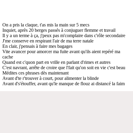
On a pris la claque, t'as mis la main sur 5 mecs
Inquiet, après 20 berges passés à conjuguer flemme et travail
Il y a un terme à ça, j'peux pas m'complaire dans c'rôle secondaire
J'me conserve en respirant l'air de ma terre natale
En clair, j'pensais à faire mes bagages
Vite avancer pour amorcer ma fuite avant qu'ils aient repéré ma
cache
Quand est c'quon part en vrille en parlant d'rimes et autres
C'est navrant, arrête de croire que l'fait qu'on soit en vie c'est beau
Médites ces phrases dès maintenant
Avant d'te r'trouver à court, pour alimenter la blinde
Avant d's'étouffer, avant qu'le manque de flouz ai distancé la faim