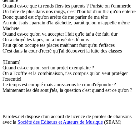
dentaire
Quand est-ce que tu rends fiers tes parents ? Puriste on t'emmerde
Un frère de plus dans nos rangs, c'est l'boulot d'un flic qu'on enterre
Donc quand est c'qu'on arrête de me parler de ma tête
Au mic j'suis l'parrain d'la gâchette, paraît qu'on m'appelle même
Machete
Quand est-ce qu'on va accepter l'fait qu'le taf a été fait, dur
On a choyé les tapes, on a broyé des fémurs
Faut qu'on occupe tes places mait'nant faut qu'tu t'effaces
C'est dans la cour d'recré qu'j'ai découvert la lutte des classes
[Hunam]
Quand est-ce qu'on sort un projet exemplaire ?
On a l'coffre et la combinaison, t'as compris qu'on veut protéger
l'essentiel
Le temps est compté mais aurez-vous le cran d'répondre ?
Maintenant les dés sont j'tés, la question c'est quand est-ce qu'on ?
Paroles.net dispose d'un accord de licence de paroles de chansons
avec la
Société des Editeurs et Auteurs de Musique
(SEAM)