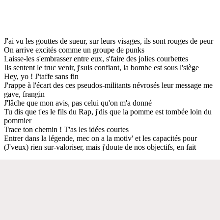
J'ai vu les gouttes de sueur, sur leurs visages, ils sont rouges de peur
On arrive excités comme un groupe de punks
Laisse-les s'embrasser entre eux, s'faire des jolies courbettes
Ils sentent le truc venir, j'suis confiant, la bombe est sous l'siège
Hey, yo ! J'taffe sans fin
J'rappe à l'écart des ces pseudos-militants névrosés leur message me
gave, frangin
J'lâche que mon avis, pas celui qu'on m'a donné
Tu dis que t'es le fils du Rap, j'dis que la pomme est tombée loin du
pommier
Trace ton chemin ! T'as les idées courtes
Entrer dans la légende, mec on a la motiv' et les capacités pour
(J'veux) rien sur-valoriser, mais j'doute de nos objectifs, en fait