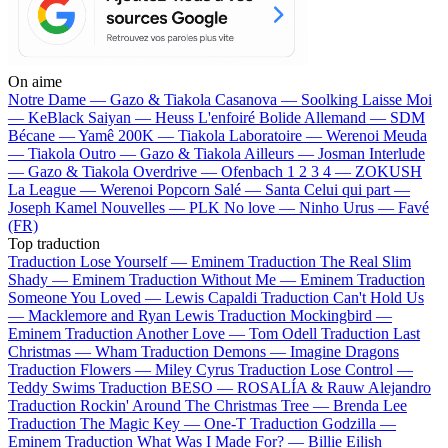
On aime
Notre Dame —
Gazo & Tiakola
Casanova —
Soolking
Laisse Moi
—
KeBlack
Saiyan —
Heuss L'enfoiré
Bolide Allemand —
SDM
Bécane —
Yamê
200K —
Tiakola
Laboratoire —
Werenoi
Meuda
—
Tiakola
Outro —
Gazo & Tiakola
Ailleurs —
Josman
Interlude
—
Gazo & Tiakola
Overdrive —
Ofenbach
1 2 3 4 —
ZOKUSH
La League —
Werenoi
Popcorn Salé —
Santa
Celui qui part —
Joseph Kamel
Nouvelles —
PLK
No love —
Ninho
Urus —
Favé
(FR)
Top traduction
Traduction Lose Yourself —
Eminem
Traduction The Real Slim
Shady —
Eminem
Traduction Without Me —
Eminem
Traduction
Someone You Loved —
Lewis Capaldi
Traduction Can't Hold Us
—
Macklemore and Ryan Lewis
Traduction Mockingbird —
Eminem
Traduction Another Love —
Tom Odell
Traduction Last
Christmas —
Wham
Traduction Demons —
Imagine Dragons
Traduction Flowers —
Miley Cyrus
Traduction Lose Control —
Teddy Swims
Traduction BESO —
ROSALÍA & Rauw Alejandro
Traduction Rockin' Around The Christmas Tree —
Brenda Lee
Traduction The Magic Key —
One-T
Traduction Godzilla —
Eminem
Traduction What Was I Made For? —
Billie Eilish