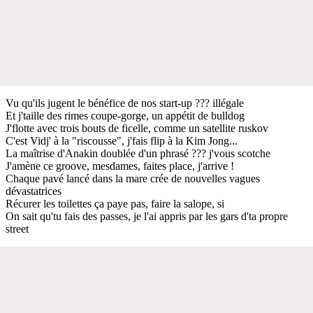
Vu qu'ils jugent le bénéfice de nos start-up ??? illégale
Et j'taille des rimes coupe-gorge, un appétit de bulldog
J'flotte avec trois bouts de ficelle, comme un satellite ruskov
C'est Vidj' à la "riscousse", j'fais flip à la Kim Jong...
La maîtrise d'Anakin doublée d'un phrasé ??? j'vous scotche
J'amène ce groove, mesdames, faites place, j'arrive !
Chaque pavé lancé dans la mare crée de nouvelles vagues
dévastatrices
Récurer les toilettes ça paye pas, faire la salope, si
On sait qu'tu fais des passes, je l'ai appris par les gars d'ta propre
street