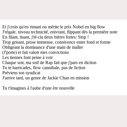
Et j'crois qu'en rimant on mérite le prix Nobel en big flow
J'régale, niveau technicité, enivrant, flippant dès la première note
En filant, tisant, j'té-cla deux bières fortes: Stop !
Trop grisant, prose immense, connivence entre fond et forme
Obligeant la dominance d'une main de maître
(J'porte) et fait valoir mes convictions
Les tiennes font peine à voir
Chaque soir, ma soif de Rap fait que j'pars en diction
Tu te barricades, flow cannibale, pas de fiction
Préviens ton syndicat
J'arrive tard, un genre de Jackie Chan en mission
Tu t'imagines à l'aube d'une ère nouvelle