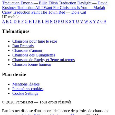
Traduction Emorio —
Billie Eilish
Traduction Daylight —
David
Kushner
Traduction All I Want For Christmas Is You —
Mariah
Carey
Traduction Paint The Town Red —
Doja Cat
HP mobile
A
B
C
D
E
F
G
H
I
J
K
L
M
N
O
P
Q
R
S
T
U
V
W
X
Y
Z
0-9
Thématiques
Chansons pour faire le sexe
Rap Français
Chansons d'amour
Chansons des Guinguettes
Chansons de Rugby et 3ème mi-temps
Chanson bonne humeur
Plan de site
Mentions légales
Paramètres cookies
Cookie Settings
© 2026 Paroles.net — Tous droits réservés
Paroles.net dispose d'un accord de licence de paroles de chansons