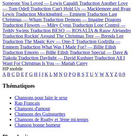
Someone You Loved —
Lewis Capaldi
Traduction Another Love
—
Tom Odell
Traduction Can't Hold Us —
Macklemore and Ryan
Lewis
Traduction Mockingbird —
Eminem
Traduction Last
Christmas —
Wham
Traduction Demons —
Imagine Dragons
Traduction Flowers —
Miley Cyrus
Traduction Lose Control —
Teddy Swims
Traduction BESO —
ROSALÍA & Rauw Alejandro
Traduction Rockin' Around The Christmas Tree —
Brenda Lee
Traduction The Magic Key —
One-T
Traduction Godzilla —
Eminem
Traduction What Was I Made For? —
Billie Eilish
Traduction Emorio —
Billie Eilish
Traduction Special —
Dave &
Tiakola
Traduction Daylight —
David Kushner
Traduction All I
Want For Christmas Is You —
Mariah Carey
HP mobile
A
B
C
D
E
F
G
H
I
J
K
L
M
N
O
P
Q
R
S
T
U
V
W
X
Y
Z
0-9
Thématiques
Chansons pour faire le sexe
Rap Français
Chansons d'amour
Chansons des Guinguettes
Chansons de Rugby et 3ème mi-temps
Chanson bonne humeur