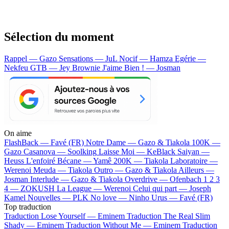
Sélection du moment
Rappel — Gazo
Sensations — JuL
Nocif — Hamza
Egérie —
Nekfeu
GTB — Jey Brownie
J'aime Bien ! — Josman
On aime
FlashBack —
Favé (FR)
Notre Dame —
Gazo & Tiakola
100K —
Gazo
Casanova —
Soolking
Laisse Moi —
KeBlack
Saiyan —
Heuss L'enfoiré
Bécane —
Yamê
200K —
Tiakola
Laboratoire —
Werenoi
Meuda —
Tiakola
Outro —
Gazo & Tiakola
Ailleurs —
Josman
Interlude —
Gazo & Tiakola
Overdrive —
Ofenbach
1 2 3
4 —
ZOKUSH
La League —
Werenoi
Celui qui part —
Joseph
Kamel
Nouvelles —
PLK
No love —
Ninho
Urus —
Favé (FR)
Top traduction
Traduction Lose Yourself —
Eminem
Traduction The Real Slim
Shady —
Eminem
Traduction Without Me —
Eminem
Traduction