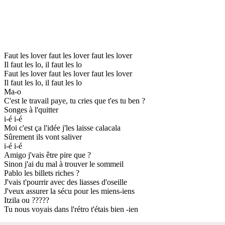
Faut les lover faut les lover faut les lover
Il faut les lo, il faut les lo
Faut les lover faut les lover faut les lover
Il faut les lo, il faut les lo
Ma-o
C'est le travail paye, tu cries que t'es tu ben ?
Songes à l'quitter
i-é i-é
Moi c'est ça l'idée j'les laisse calacala
Sûrement ils vont saliver
i-é i-é
Amigo j'vais être pire que ?
Sinon j'ai du mal à trouver le sommeil
Pablo les billets riches ?
J'vais t'pourrir avec des liasses d'oseille
J'veux assurer la sécu pour les miens-iens
Itzila ou ?????
Tu nous voyais dans l'rétro t'étais bien -ien