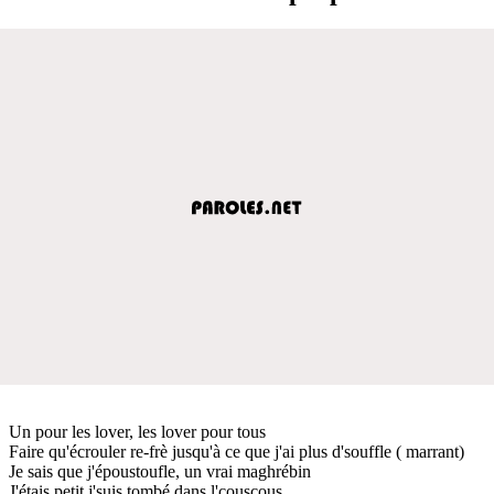
Un pour les lover, les lover pour tous
Faire qu'écrouler re-frè jusqu'à ce que j'ai plus d'souffle ( marrant)
Je sais que j'époustoufle, un vrai maghrébin
J'étais petit j'suis tombé dans l'couscous