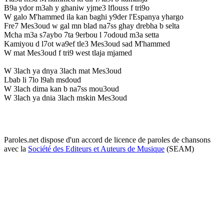
B9a ydor m3ah y ghaniw yjme3 lflouss f tri9o
W galo M'hammed ila kan baghi y9der l'Espanya yhargo
Fre7 Mes3oud w gal mn blad na7ss ghay drebha b selta
Mcha m3a s7aybo 7ta 9erbou l 7odoud m3a setta
Kamiyou d l7ot wa9ef tle3 Mes3oud sad M'hammed
W mat Mes3oud f tri9 west tlaja mjamed
W 3lach ya dnya 3lach mat Mes3oud
Lbab li 7lo l9ah msdoud
W 3lach dima kan b na7ss mou3oud
W 3lach ya dnia 3lach mskin Mes3oud
Paroles.net dispose d'un accord de licence de paroles de chansons
avec la
Société des Editeurs et Auteurs de Musique
(SEAM)