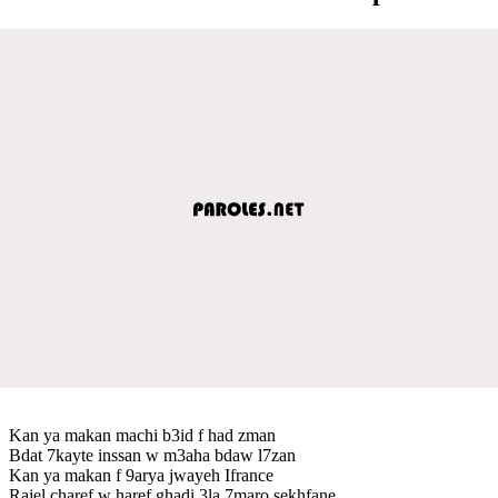
Kan ya makan machi b3id f had zman
Bdat 7kayte inssan w m3aha bdaw l7zan
Kan ya makan f 9arya jwayeh Ifrance
Rajel charef w haref ghadi 3la 7maro sekhfane