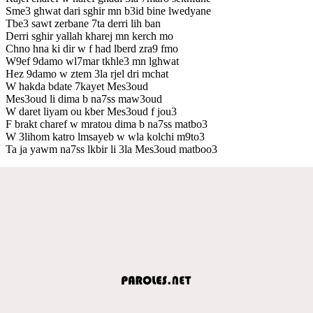
Sme3 ghwat dari sghir mn b3id bine lwedyane
Tbe3 sawt zerbane 7ta derri lih ban
Derri sghir yallah kharej mn kerch mo
Chno hna ki dir w f had lberd zra9 fmo
W9ef 9damo wl7mar tkhle3 mn lghwat
Hez 9damo w ztem 3la rjel dri mchat
W hakda bdate 7kayet Mes3oud
Mes3oud li dima b na7ss maw3oud
W daret liyam ou kber Mes3oud f jou3
F brakt charef w mratou dima b na7ss matbo3
W 3lihom katro lmsayeb w wla kolchi m9to3
Ta ja yawm na7ss lkbir li 3la Mes3oud matboo3