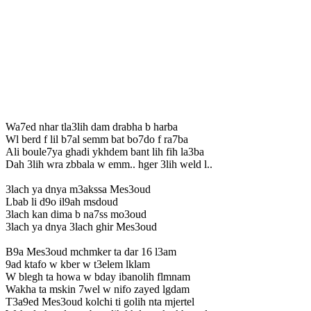
Wa7ed nhar tla3lih dam drabha b harba
Wl berd f lil b7al semm bat bo7do f ra7ba
Ali boule7ya ghadi ykhdem bant lih fih la3ba
Dah 3lih wra zbbala w emm.. hger 3lih weld l..
3lach ya dnya m3akssa Mes3oud
Lbab li d9o il9ah msdoud
3lach kan dima b na7ss mo3oud
3lach ya dnya 3lach ghir Mes3oud
B9a Mes3oud mchmker ta dar 16 l3am
9ad ktafo w kber w t3elem lklam
W blegh ta howa w bday ibanolih flmnam
Wakha ta mskin 7wel w nifo zayed lgdam
T3a9ed Mes3oud kolchi ti golih nta mjertel