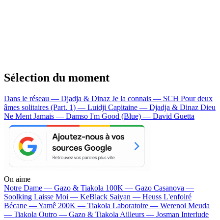
Sélection du moment
Dans le réseau — Djadja & Dinaz
Je la connais — SCH
Pour deux
âmes solitaires (Part. 1) — Luidji
Capitaine — Djadja & Dinaz
Dieu
Ne Ment Jamais — Damso
I'm Good (Blue) — David Guetta
On aime
Notre Dame —
Gazo & Tiakola
100K —
Gazo
Casanova —
Soolking
Laisse Moi —
KeBlack
Saiyan —
Heuss L'enfoiré
Bécane —
Yamê
200K —
Tiakola
Laboratoire —
Werenoi
Meuda
—
Tiakola
Outro —
Gazo & Tiakola
Ailleurs —
Josman
Interlude