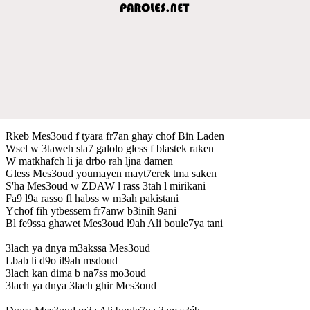
Rkeb Mes3oud f tyara fr7an ghay chof Bin Laden
Wsel w 3taweh sla7 galolo gless f blastek raken
W matkhafch li ja drbo rah ljna damen
Gless Mes3oud youmayen mayt7erek tma saken
S'ha Mes3oud w ZDAW l rass 3tah l mirikani
Fa9 l9a rasso fl habss w m3ah pakistani
Ychof fih ytbessem fr7anw b3inih 9ani
Bl fe9ssa ghawet Mes3oud l9ah Ali boule7ya tani
3lach ya dnya m3akssa Mes3oud
Lbab li d9o il9ah msdoud
3lach kan dima b na7ss mo3oud
3lach ya dnya 3lach ghir Mes3oud