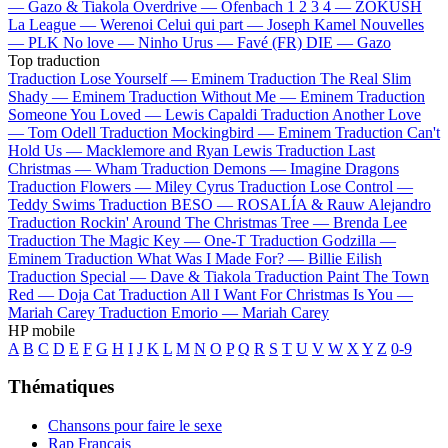
—
Gazo & Tiakola
Overdrive —
Ofenbach
1 2 3 4 —
ZOKUSH
La League —
Werenoi
Celui qui part —
Joseph Kamel
Nouvelles
—
PLK
No love —
Ninho
Urus —
Favé (FR)
DIE —
Gazo
Top traduction
Traduction Lose Yourself —
Eminem
Traduction The Real Slim
Shady —
Eminem
Traduction Without Me —
Eminem
Traduction
Someone You Loved —
Lewis Capaldi
Traduction Another Love
—
Tom Odell
Traduction Mockingbird —
Eminem
Traduction Can't
Hold Us —
Macklemore and Ryan Lewis
Traduction Last
Christmas —
Wham
Traduction Demons —
Imagine Dragons
Traduction Flowers —
Miley Cyrus
Traduction Lose Control —
Teddy Swims
Traduction BESO —
ROSALÍA & Rauw Alejandro
Traduction Rockin' Around The Christmas Tree —
Brenda Lee
Traduction The Magic Key —
One-T
Traduction Godzilla —
Eminem
Traduction What Was I Made For? —
Billie Eilish
Traduction Special —
Dave & Tiakola
Traduction Paint The Town
Red —
Doja Cat
Traduction All I Want For Christmas Is You —
Mariah Carey
Traduction Emorio —
Mariah Carey
HP mobile
A
B
C
D
E
F
G
H
I
J
K
L
M
N
O
P
Q
R
S
T
U
V
W
X
Y
Z
0-9
Thématiques
Chansons pour faire le sexe
Rap Français