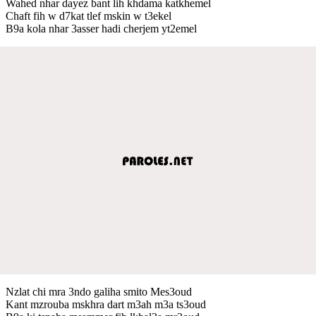
Wahed nhar dayez bant lih khdama katkhemel
Chaft fih w d7kat tlef mskin w t3ekel
B9a kola nhar 3asser hadi cherjem yt2emel
Nzlat chi mra 3ndo galiha smito Mes3oud
Kant mzrouba mskhra dart m3ah m3a ts3oud