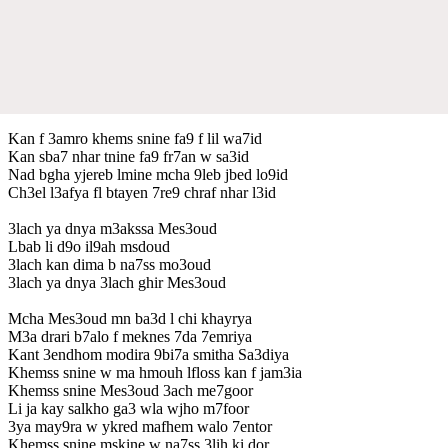
Kan f 3amro khems snine fa9 f lil wa7id
Kan sba7 nhar tnine fa9 fr7an w sa3id
Nad bgha yjereb lmine mcha 9leb jbed lo9id
Ch3el l3afya fl btayen 7re9 chraf nhar l3id
3lach ya dnya m3akssa Mes3oud
Lbab li d9o il9ah msdoud
3lach kan dima b na7ss mo3oud
3lach ya dnya 3lach ghir Mes3oud
Mcha Mes3oud mn ba3d l chi khayrya
M3a drari b7alo f meknes 7da 7emriya
Kant 3endhom modira 9bi7a smitha Sa3diya
Khemss snine w ma hmouh lfloss kan f jam3ia
Khemss snine Mes3oud 3ach me7goor
Li ja kay salkho ga3 wla wjho m7foor
3ya may9ra w ykred mafhem walo 7entor
Khemss snine mskine w na7ss 3lih ki dor