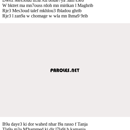
Dwez Mes3oud m3a Ali boule7ya 3am s3éb
W bktret ma mn7ouss rdoh mn mirikan l Maghrib
Rje3 Mes3oud talef mkhlou3 fbladou ghrib
Rje3 l zan9a w chomage w wla mn lhma9 9rib
B9a daye3 ki dor wahed nhar l9a rasso f Tanja
Tla9a m3a M'hammed ki dir l7la9i b kamanja