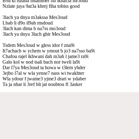
B9a ki tsnaha msammer fih lkhal3a mr3oud
Nzlate jaya 9at3a khrej fiha tobiss good
3lach ya dnya m3akssa Mes3oud
Lbab li d9o il9ah msdoud
3lach kan dima b na7ss mo3oud
3lach ya dnya 3lach ghir Mes3oud
Tsdem Mes3oud w gless idor f zna9i
It7achach w ychem w ymout b jo3 na7sso ba9i
Chafou rajel ikhwani dah m3ah l jame3 ra9i
Galo kol w nod tsali bach nor tweli la9i
Dar l7ya Mes3oud ta howa w t3lem yhder
3ejbo l7al w wla yense7 nass wi twakhter
Wla ydour f jwame3 yjme3 drari w ydaber
Ta ja nhar li 3ref bli jat noubtou fl 3asker