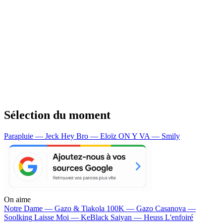
Sélection du moment
Parapluie — Jeck
Hey Bro — Eloïz
ON Y VA — Smily
On aime
Notre Dame —
Gazo & Tiakola
100K —
Gazo
Casanova —
Soolking
Laisse Moi —
KeBlack
Saiyan —
Heuss L'enfoiré