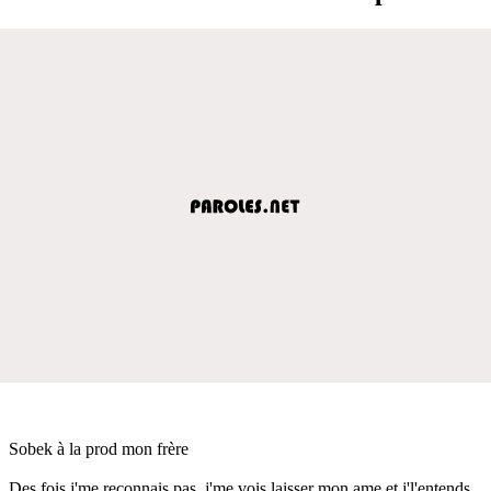
Sobek à la prod mon frère
Des fois j'me reconnais pas, j'me vois laisser mon ame et j'l'entends