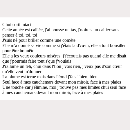
Chui sorti intact
Cette année est caillée, j'ai poussé un tas, j'noircis un cahier sans
penser à toi, toi, toi
J'suis né pour brûler comme une comète
Elle m'a donné sa vie comme si j'étais la d'cœur, elle a tout bousiller
pour être honnête
Elle a les yeux couleurs misères, j't'écoutais pas quand elle me disait
que j'pourrais faire tout s'que j'voulais
J'rallume un teh, chui dans l'flou j'vois rien, j'veux pas d'son cœur
qu'elle veut m'donner
La plume est terne mais dans l'fond j'fais l'bien, bien
Seul face à mes cauchemars devant mon miroir, face à mes plaies
Une touche-car j'élimine, moi j'trouve pas mes limites chui seul face
à mes cauchemars devant mon miroir, face à mes plaies