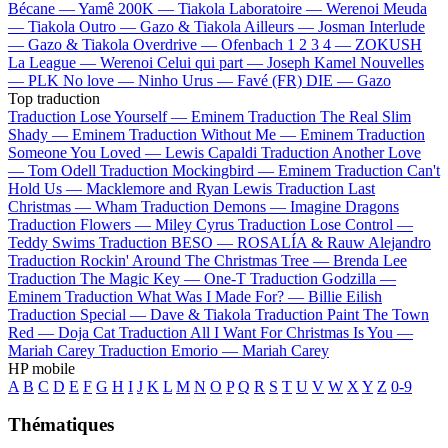
Bécane —
Yamê
200K —
Tiakola
Laboratoire —
Werenoi
Meuda
—
Tiakola
Outro —
Gazo & Tiakola
Ailleurs —
Josman
Interlude
—
Gazo & Tiakola
Overdrive —
Ofenbach
1 2 3 4 —
ZOKUSH
La League —
Werenoi
Celui qui part —
Joseph Kamel
Nouvelles
—
PLK
No love —
Ninho
Urus —
Favé (FR)
DIE —
Gazo
Top traduction
Traduction Lose Yourself —
Eminem
Traduction The Real Slim
Shady —
Eminem
Traduction Without Me —
Eminem
Traduction
Someone You Loved —
Lewis Capaldi
Traduction Another Love
—
Tom Odell
Traduction Mockingbird —
Eminem
Traduction Can't
Hold Us —
Macklemore and Ryan Lewis
Traduction Last
Christmas —
Wham
Traduction Demons —
Imagine Dragons
Traduction Flowers —
Miley Cyrus
Traduction Lose Control —
Teddy Swims
Traduction BESO —
ROSALÍA & Rauw Alejandro
Traduction Rockin' Around The Christmas Tree —
Brenda Lee
Traduction The Magic Key —
One-T
Traduction Godzilla —
Eminem
Traduction What Was I Made For? —
Billie Eilish
Traduction Special —
Dave & Tiakola
Traduction Paint The Town
Red —
Doja Cat
Traduction All I Want For Christmas Is You —
Mariah Carey
Traduction Emorio —
Mariah Carey
HP mobile
A
B
C
D
E
F
G
H
I
J
K
L
M
N
O
P
Q
R
S
T
U
V
W
X
Y
Z
0-9
Thématiques