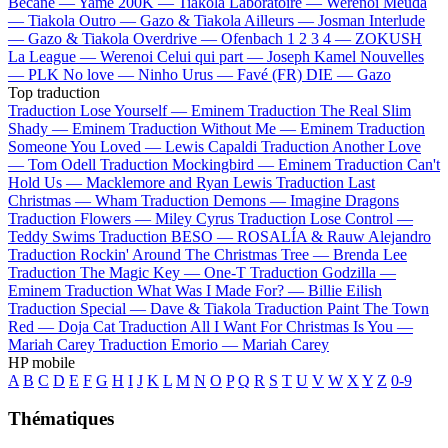
Bécane —
Yamê
200K —
Tiakola
Laboratoire —
Werenoi
Meuda
—
Tiakola
Outro —
Gazo & Tiakola
Ailleurs —
Josman
Interlude
—
Gazo & Tiakola
Overdrive —
Ofenbach
1 2 3 4 —
ZOKUSH
La League —
Werenoi
Celui qui part —
Joseph Kamel
Nouvelles
—
PLK
No love —
Ninho
Urus —
Favé (FR)
DIE —
Gazo
Top traduction
Traduction Lose Yourself —
Eminem
Traduction The Real Slim
Shady —
Eminem
Traduction Without Me —
Eminem
Traduction
Someone You Loved —
Lewis Capaldi
Traduction Another Love
—
Tom Odell
Traduction Mockingbird —
Eminem
Traduction Can't
Hold Us —
Macklemore and Ryan Lewis
Traduction Last
Christmas —
Wham
Traduction Demons —
Imagine Dragons
Traduction Flowers —
Miley Cyrus
Traduction Lose Control —
Teddy Swims
Traduction BESO —
ROSALÍA & Rauw Alejandro
Traduction Rockin' Around The Christmas Tree —
Brenda Lee
Traduction The Magic Key —
One-T
Traduction Godzilla —
Eminem
Traduction What Was I Made For? —
Billie Eilish
Traduction Special —
Dave & Tiakola
Traduction Paint The Town
Red —
Doja Cat
Traduction All I Want For Christmas Is You —
Mariah Carey
Traduction Emorio —
Mariah Carey
HP mobile
A
B
C
D
E
F
G
H
I
J
K
L
M
N
O
P
Q
R
S
T
U
V
W
X
Y
Z
0-9
Thématiques