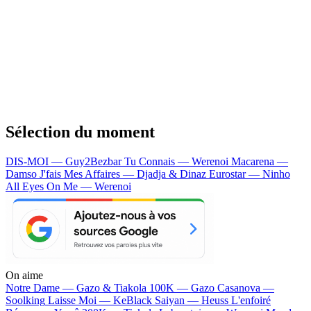
Sélection du moment
DIS-MOI — Guy2Bezbar
Tu Connais — Werenoi
Macarena —
Damso
J'fais Mes Affaires — Djadja & Dinaz
Eurostar — Ninho
All Eyes On Me — Werenoi
On aime
Notre Dame —
Gazo & Tiakola
100K —
Gazo
Casanova —
Soolking
Laisse Moi —
KeBlack
Saiyan —
Heuss L'enfoiré