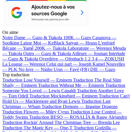
On aime
Notre Dame —
Gazo & Tiakola
100K —
Gazo
Casanova —
Soolking
Laisse Moi —
KeBlack
Saiyan —
Heuss L'enfoiré
Bécane —
Yamê
200K —
Tiakola
Laboratoire —
Werenoi
Meuda
—
Tiakola
Outro —
Gazo & Tiakola
Ailleurs —
Josman
Interlude
—
Gazo & Tiakola
Overdrive —
Ofenbach
1 2 3 4 —
ZOKUSH
La League —
Werenoi
Celui qui part —
Joseph Kamel
Nouvelles
—
PLK
No love —
Ninho
Urus —
Favé (FR)
DIE —
Gazo
Top traduction
Traduction Lose Yourself —
Eminem
Traduction The Real Slim
Shady —
Eminem
Traduction Without Me —
Eminem
Traduction
Someone You Loved —
Lewis Capaldi
Traduction Another Love
—
Tom Odell
Traduction Mockingbird —
Eminem
Traduction Can't
Hold Us —
Macklemore and Ryan Lewis
Traduction Last
Christmas —
Wham
Traduction Demons —
Imagine Dragons
Traduction Flowers —
Miley Cyrus
Traduction Lose Control —
Teddy Swims
Traduction BESO —
ROSALÍA & Rauw Alejandro
Traduction Rockin' Around The Christmas Tree —
Brenda Lee
Traduction The Magic Key —
One-T
Traduction Godzilla —