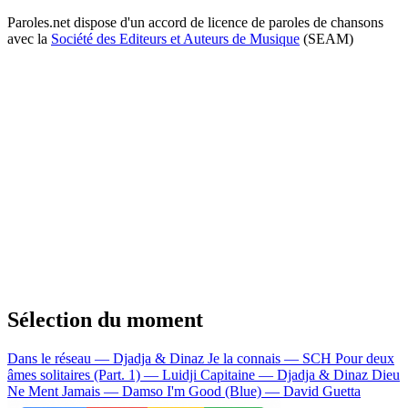
Paroles.net dispose d'un accord de licence de paroles de chansons
avec la
Société des Editeurs et Auteurs de Musique
(SEAM)
Sélection du moment
Dans le réseau — Djadja & Dinaz
Je la connais — SCH
Pour deux
âmes solitaires (Part. 1) — Luidji
Capitaine — Djadja & Dinaz
Dieu
Ne Ment Jamais — Damso
I'm Good (Blue) — David Guetta