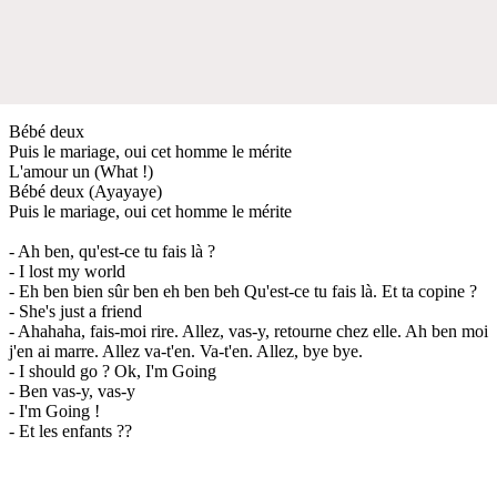
Bébé deux
Puis le mariage, oui cet homme le mérite
L'amour un (What !)
Bébé deux (Ayayaye)
Puis le mariage, oui cet homme le mérite
- Ah ben, qu'est-ce tu fais là ?
- I lost my world
- Eh ben bien sûr ben eh ben beh Qu'est-ce tu fais là. Et ta copine ?
- She's just a friend
- Ahahaha, fais-moi rire. Allez, vas-y, retourne chez elle. Ah ben moi
j'en ai marre. Allez va-t'en. Va-t'en. Allez, bye bye.
- I should go ? Ok, I'm Going
- Ben vas-y, vas-y
- I'm Going !
- Et les enfants ??