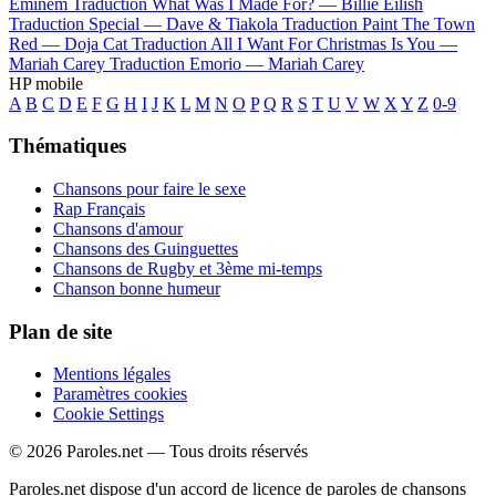
Eminem
Traduction What Was I Made For? —
Billie Eilish
Traduction Special —
Dave & Tiakola
Traduction Paint The Town
Red —
Doja Cat
Traduction All I Want For Christmas Is You —
Mariah Carey
Traduction Emorio —
Mariah Carey
HP mobile
A
B
C
D
E
F
G
H
I
J
K
L
M
N
O
P
Q
R
S
T
U
V
W
X
Y
Z
0-9
Thématiques
Chansons pour faire le sexe
Rap Français
Chansons d'amour
Chansons des Guinguettes
Chansons de Rugby et 3ème mi-temps
Chanson bonne humeur
Plan de site
Mentions légales
Paramètres cookies
Cookie Settings
© 2026 Paroles.net — Tous droits réservés
Paroles.net dispose d'un accord de licence de paroles de chansons