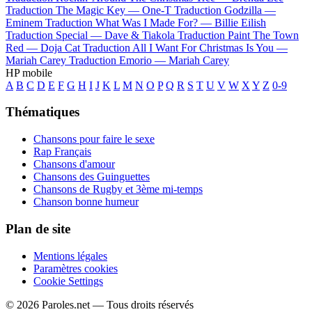
Traduction The Magic Key —
One-T
Traduction Godzilla —
Eminem
Traduction What Was I Made For? —
Billie Eilish
Traduction Special —
Dave & Tiakola
Traduction Paint The Town
Red —
Doja Cat
Traduction All I Want For Christmas Is You —
Mariah Carey
Traduction Emorio —
Mariah Carey
HP mobile
A
B
C
D
E
F
G
H
I
J
K
L
M
N
O
P
Q
R
S
T
U
V
W
X
Y
Z
0-9
Thématiques
Chansons pour faire le sexe
Rap Français
Chansons d'amour
Chansons des Guinguettes
Chansons de Rugby et 3ème mi-temps
Chanson bonne humeur
Plan de site
Mentions légales
Paramètres cookies
Cookie Settings
© 2026 Paroles.net — Tous droits réservés