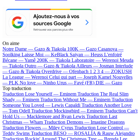
On aime
Notre Dame —
Gazo & Tiakola
100K —
Gazo
Casanova —
Soolking
Laisse Moi —
KeBlack
Saiyan —
Heuss L'enfoiré
Bécane —
Yamê
200K —
Tiakola
Laboratoire —
Werenoi
Meuda
—
Tiakola
Outro —
Gazo & Tiakola
Ailleurs —
Josman
Interlude
—
Gazo & Tiakola
Overdrive —
Ofenbach
1 2 3 4 —
ZOKUSH
La League —
Werenoi
Celui qui part —
Joseph Kamel
Nouvelles
—
PLK
No love —
Ninho
Urus —
Favé (FR)
DIE —
Gazo
Top traduction
Traduction Lose Yourself —
Eminem
Traduction The Real Slim
Shady —
Eminem
Traduction Without Me —
Eminem
Traduction
Someone You Loved —
Lewis Capaldi
Traduction Another Love
—
Tom Odell
Traduction Mockingbird —
Eminem
Traduction Can't
Hold Us —
Macklemore and Ryan Lewis
Traduction Last
Christmas —
Wham
Traduction Demons —
Imagine Dragons
Traduction Flowers —
Miley Cyrus
Traduction Lose Control —
Teddy Swims
Traduction BESO —
ROSALÍA & Rauw Alejandro
Traduction Rockin' Around The Christmas Tree —
Brenda Lee